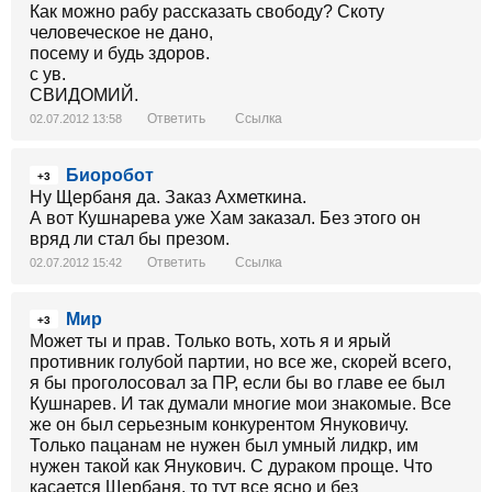
Как можно рабу рассказать свободу? Скоту
человеческое не дано,
посему и будь здоров.
с ув.
СВИДОМИЙ.
Ответить
Ссылка
02.07.2012 13:58
Биоробот
+3
Ну Щербаня да. Заказ Ахметкина.
А вот Кушнарева уже Хам заказал. Без этого он
вряд ли стал бы презом.
Ответить
Ссылка
02.07.2012 15:42
Мир
+3
Может ты и прав. Только воть, хоть я и ярый
противник голубой партии, но все же, скорей всего,
я бы проголосовал за ПР, если бы во главе ее был
Кушнарев. И так думали многие мои знакомые. Все
же он был серьезным конкурентом Януковичу.
Только пацанам не нужен был умный лидкр, им
нужен такой как Янукович. С дураком проще. Что
касается Щербаня, то тут все ясно и без