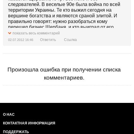
следователей. В веселые 90е была война по всей
территории Украины. Те кто выжил сегодня на
вершине богатства и являются сраной элитой. И
правильно говорят: нужно разобраться кому
перешел бизнес Щербаня, и кто выиграл от его
смерти.
показать весь комментарий
Ответить
Ссылка
02.07.2012 16:46
Произошла ошибка при получении списка
комментариев.
О НАС
КОНТАКТНАЯ ИНФОРМАЦИЯ
ПОДДЕРЖАТЬ