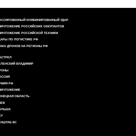
АССИРОВАННЫЙ КОМБИНИРОВАННЫЙ УДАР
НИЧТОЖЕНИЕ РОССИЙСКИХ ОККУПАНТОВ
НИЧТОЖЕНИЕ РОССИЙСКОЙ ТЕХНИКИ
ДАРЫ ПО ЛОГИСТИКЕ РФ
ТАКА ДРОНОВ НА РЕГИОНЫ РФ
БСТРЕЛ
ЕЛЕНСКИЙ ВЛАДИМИР
РОНЫ
ОССИЯ
РМИЯ РФ
НИЧТОЖЕНИЕ
ОНЕЦКАЯ ОБЛАСТЬ
ИЕВ
ОЛЬША
СУ
ЕНШТАБ ВС