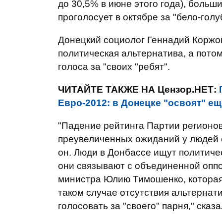
до 30,5% в июне этого года), больш
проголосует в октябре за "бело-голу
Донецкий социолог Геннадий Коржов
политическая альтернатива, а пото
голоса за "своих "ребят".
ЧИТАЙТЕ ТАКЖЕ НА Цензор.НЕТ:
Евро-2012: в Донецке "освоят" е
"Падение рейтинга Партии регионов
преувеличенных ожиданий у людей с
он. Л
юди в Донбассе ищут политическ
они связывают с объединенной опп
министра Юлию Тимошенко, которая
таком случае отсутствия альтернат
голосовать за "своего" парня," сказ