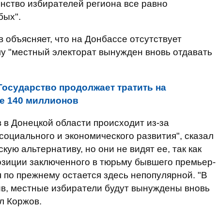
инство избирателей региона все равно
бых".
 объясняет, что на Донбассе отсутствует
му "местный электорат вынужден вновь отдавать
Государство продолжает тратить на
ще 140 миллионов
 в Донецкой области происходит из-за
оциального и экономического развития", сказал
ую альтернативу, но они не видят ее, так как
озиции заключенного в тюрьму бывшего премьер-
 по прежнему остается здесь непопулярной.
"В
ив, местные избиратели будут вынуждены вновь
ал Коржов.