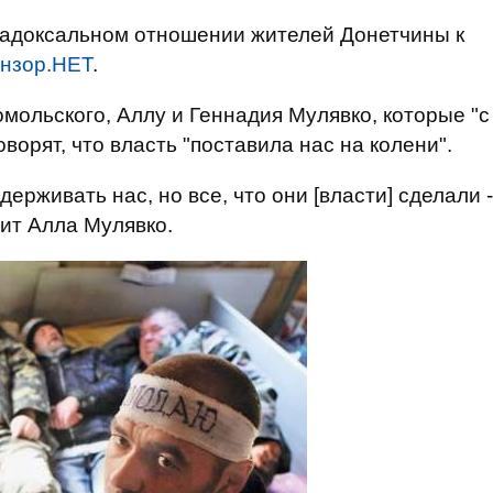
адоксальном отношении жителей Донетчины к
нзор.НЕТ
.
мольского, Аллу и Геннадия Мулявко, которые "с
орят, что власть "поставила нас на колени".
ерживать нас, но все, что они [власти] сделали -
рит Алла Мулявко.