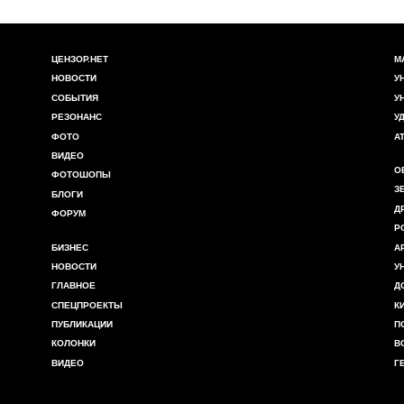
ЦЕНЗОР.НЕТ
М
НОВОСТИ
У
СОБЫТИЯ
У
РЕЗОНАНС
У
ФОТО
А
ВИДЕО
О
ФОТОШОПЫ
З
БЛОГИ
Д
ФОРУМ
Р
БИЗНЕС
А
НОВОСТИ
У
ГЛАВНОЕ
Д
СПЕЦПРОЕКТЫ
К
ПУБЛИКАЦИИ
П
КОЛОНКИ
В
ВИДЕО
Г