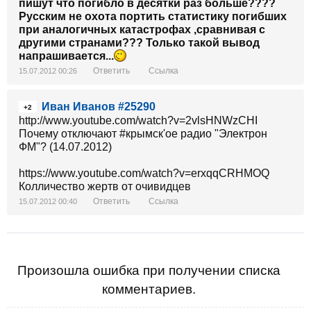
пишут что погибло в десятки раз больше????
http://www.youtube.com/watch?
Русским не охота портить статистику погибших
v=m0cv0diRQhU&feature=related
при аналогичных катастрофах ,сравнивая с
другими странами??? Только такой вывод
напрашивается...
Памяти Крымска... Покойтесь с миром
Ответить
Ссылка
15.07.2012 00:26
Иван Иванов #25290
+2
http://www.youtube.com/watch?v=2vlsHNWzCHI
http://www.youtube.com/watch?
Почему отключают #крымск'ое радио "Электрон
v=wz67gXVdANM&feature=watch_response
ФМ"? (14.07.2012)
https://www.youtube.com/watch?v=erxqqCRHMOQ
ШОК! КРЫМСК.
Колличество жертв от очивидцев
2500 ПОГИБШИХ. РАСПРОСТРАНЯЙТЕ!
Ответить
Ссылка
15.07.2012 00:40
http://www.youtube.com/watch?v=bZ-FVc0Tt9U
КРЫМСК. РЕАЛЬНЫЕ ЦИФРЫ ПОГИБШИХ ПО
ЗОМБОЯЩИКУ.
Произошла ошибка при получении списка
комментариев.
http://www.youtube.com/watch?
v=TSY1gZfPwJo&feature=related