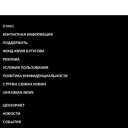
Вся правда о наводнение в Крымске!
http://www.youtube.com/watch?v=gbr-
О НАС
P2IsJak&feature=related
КОНТАКТНАЯ ИНФОРМАЦИЯ
ПОДДЕРЖАТЬ
Крымск. Жители говорят правду о наводнении!
ФОНД ЮРИЯ БУТУСОВА
РЕКЛАМА
УСЛОВИЯ ПОЛЬЗОВАНИЯ
http://www.youtube.com/watch?
v=RMtP0ZJJNMw&feature=related
ПОЛИТИКА КОНФИДЕНЦИАЛЬНОСТИ
СТРІЧКА СВІЖИХ НОВИН
жительница Крымска о шлюзах и т.н.
UKRAINIAN NEWS
оповещении
ЦЕНЗОР.НЕТ
НОВОСТИ
http://www.youtube.com/watch?
СОБЫТИЯ
v=Smz_ILd2lgc&feature=related