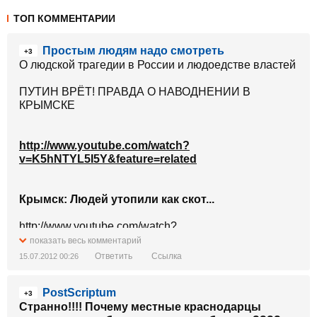
ТОП КОММЕНТАРИИ
Простым людям надо смотреть
+3
О людской трагедии в России и людоедстве властей
ПУТИН ВРЁТ! ПРАВДА О НАВОДНЕНИИ В
КРЫМСКЕ
http://www.youtube.com/watch?
v=K5hNTYL5I5Y&feature=related
Крымск: Людей утопили как скот...
http://www.youtube.com/watch?
v=gRlLDsJ4sNU&feature=related
показать весь комментарий
Ответить
Ссылка
15.07.2012 00:26
ВОТ ПРАВДА КТО УТОПИЛ КРЫМСК
PostScriptum
+3
Странно!!!! Почему местные краснодарцы