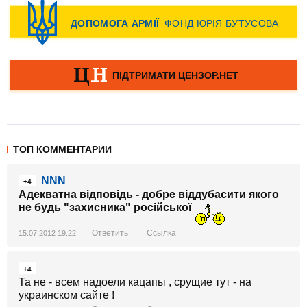
ТОП КОММЕНТАРИИ
NNN
+4
Адекватна відповідь - добре віддубасити якого
не будь "захисника" російської
Ответить
Ссылка
15.07.2012 19:22
+4
Та не - всем надоели кацапы , срущие тут - на
украинском сайте !