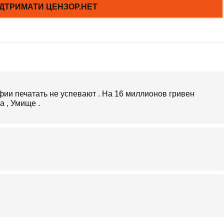
фии печатать не успевают . На 16 миллионов гривен
а , Умище .