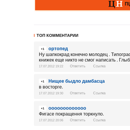
ТОП КОММЕНТАРИИ
ортопед
+1
Ну шапкокрад конечно молодец . Типогра
книжек еще никто не смог написать . Глыб
Ответить
Ссылка
17.07.2012 19:22
Нищее быдло дамбасца
+1
в восторге.
Ответить
Ссылка
17.07.2012 19:30
ооооооооооооо
+1
Фигасе покращення торкнуло.
Ответить
Ссылка
17.07.2012 20:06