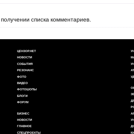
получении списка комментариев.
ЦЕНЗОР.НЕТ
У
НОВОСТИ
М
СОБЫТИЯ
У
РЕЗОНАНС
А
ФОТО
У
ВИДЕО
О
ФОТОШОПЫ
З
БЛОГИ
Д
ФОРУМ
Р
БИЗНЕС
А
НОВОСТИ
У
ГЛАВНОЕ
Д
СПЕЦПРОЕКТЫ
К