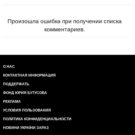
синежопые тролли как ты. Вы вообще за копейки
готовы на все. Мразь ты тупая и недалекая - все
твои " заработанные" серебрянники сгорят после
выборов (даже если спрячешь в долларах) - на
Произошла ошибка при получении списка
повысившихся коммунальных платежах,
комментариев.
подорожании отопления, света, бензина, на
взлетевших цен на импорт и налогах на все и вся.
О НАС
КОНТАКТНАЯ ИНФОРМАЦИЯ
ПОДДЕРЖАТЬ
ФОНД ЮРИЯ БУТУСОВА
РЕКЛАМА
УСЛОВИЯ ПОЛЬЗОВАНИЯ
ПОЛИТИКА КОНФИДЕНЦИАЛЬНОСТИ
НОВИНИ УКРАЇНИ ЗАРАЗ