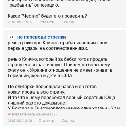
"разбавить" оппозицию.
Какое "Честно" будет его проверять?
Ответить
Ссылка
26.07.2012 16:05
не переводи стрелки
+1
речь о рэкитире Кличко отрабатывавшим свои
первые удары на соотечественниках.
речь о Кличко, который за бабки готов продать
страну его вырастившую. Причем по большому
счету он к Украине отношения не имеет - живет в
Германии, жена и дети в США.
Но олигархи пообещали бабла и он готов
нокаутировать всю страну.
И то что к нему перебежал верный соратник Юща
лишний раз это доказывает.
У Боксера и Гниломордого нынче один хозяин - Хам
Межигорский.
показать весь комментарий
Ответить
Ссылка
26.07.2012 16:29
А хуже таких мразей как он - только дешевые