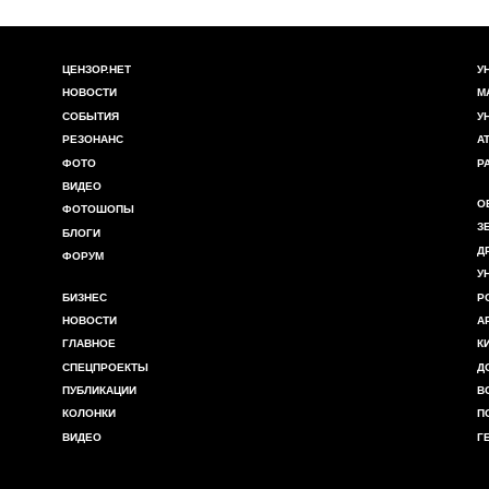
ЦЕНЗОР.НЕТ
У
НОВОСТИ
М
СОБЫТИЯ
У
РЕЗОНАНС
А
ФОТО
Р
ВИДЕО
О
ФОТОШОПЫ
З
БЛОГИ
Д
ФОРУМ
У
БИЗНЕС
Р
НОВОСТИ
А
ГЛАВНОЕ
К
СПЕЦПРОЕКТЫ
Д
ПУБЛИКАЦИИ
В
КОЛОНКИ
П
ВИДЕО
Г