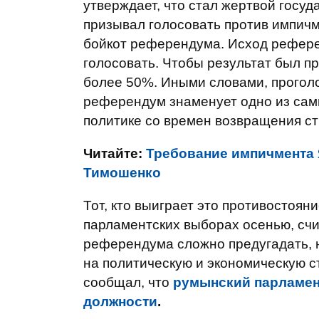
утверждает, что стал жертвой госу
призывал голосовать против импичме
бойкот референдума. Исход референ
голосовать. Чтобы результат был п
более 50%. Иными словами, проголо
референдум знаменует одно из сам
политике со времен возвращения стр
Читайте:
Требование импичмента 
Тимошенко
Тот, кто выиграет это противостоян
парламентских выборах осенью, счи
референдума сложно предугадать, 
на политическую и экономическую 
сообщал, что
румынский парламент
должности
.