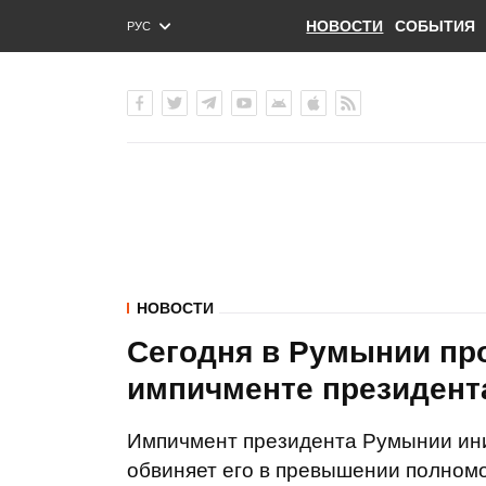
НОВОСТИ
СОБЫТИЯ
РУС
ENG
УКР
НОВОСТИ
Сегодня в Румынии пр
импичменте президент
Импичмент президента Румынии ини
обвиняет его в превышении полномо