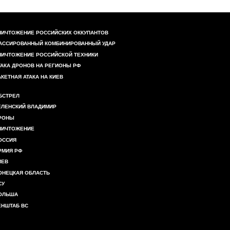
НИЧТОЖЕНИЕ РОССИЙСКИХ ОККУПАНТОВ
АССИРОВАННЫЙ КОМБИНИРОВАННЫЙ УДАР
НИЧТОЖЕНИЕ РОССИЙСКОЙ ТЕХНИКИ
ТАКА ДРОНОВ НА РЕГИОНЫ РФ
АКЕТНАЯ АТАКА НА КИЕВ
БСТРЕЛ
ЕЛЕНСКИЙ ВЛАДИМИР
РОНЫ
НИЧТОЖЕНИЕ
ОССИЯ
РМИЯ РФ
ИЕВ
ОНЕЦКАЯ ОБЛАСТЬ
СУ
ОЛЬША
ЕНШТАБ ВС