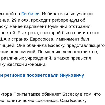
сылкой на
Би-би-си
. Избирательные участки
сенье, 29 июля, проходит референдум об
еску. Ранее парламент Румынии отстранил
ностей. Быстрота, с которой было принято это
США и странах Евросоюза. Импичмент был
лицией. Она обвинила Бэсеску, представляющего
ении полномочий. По мнению левоцентристов,
 различных учреждений, а также превысил
ику жесткой экономии.
ии регионов посоветовали Януковичу
ктора Понты также обвиняет Бэсеску в том, что
их политических союзников. Сам Бэсеску