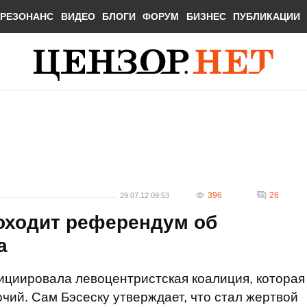
РЕЗОНАНС
ВИДЕО
БЛОГИ
ФОРУМ
БИЗНЕС
ПУБЛИКАЦИИ
396
26
29.07.12 09:53
оходит референдум об
а
циировала левоцентристская коалиция, которая
чий. Сам Бэсеску утверждает, что стал жертвой