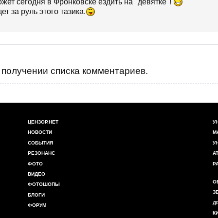
жет сегодня в Фронковске ездить на "девятке"!
т за руль этого тазика.
получении списка комментариев.
ЦЕНЗОР.НЕТ
У
НОВОСТИ
М
СОБЫТИЯ
У
РЕЗОНАНС
А
ФОТО
Р
ВИДЕО
О
ФОТОШОПЫ
З
БЛОГИ
Д
ФОРУМ
К