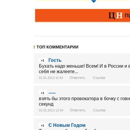
ТОП КОММЕНТАРИИ
Гость
+1
Бухать надо меньше! Всем! И в России и в
себя не жалеете...
Ответить
Ссылка
01.01.2013 11:43
-----
+1
взять бы этого провокатора в бочку с го
секунд
Ответить
Ссылка
01.01.2013 12:54
С Новым Годом
+1