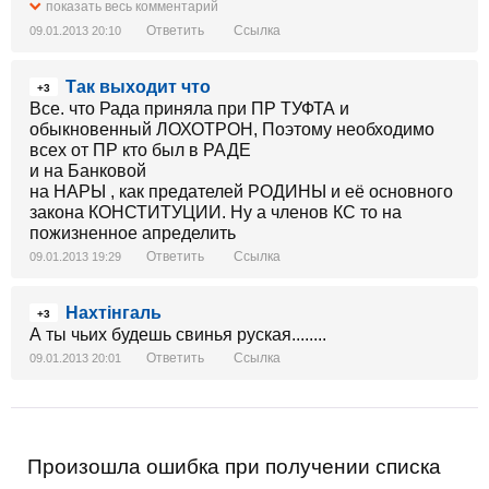
ПИАНИСТЫ
показать весь комментарий
А ВЕДЬ ПО ТАКИМ ЗАКОНАМ ПРИНЯТЫХ ВОТ
Ответить
Ссылка
09.01.2013 20:10
ТАКИМ ГОЛОСОВАНИЕМ НАМ ЖИТЬ
И ЭТИ РУКИ И ЧЕЧЕТОВЫХ И ИЖЕ С НИМИ
Так выходит что
ПОДОБНЫХ НЕ ОТСЫХАЮТ
+3
БОЖЕ ЗБЕРЕЖИ НАШУ ДЕРЖАВУ
Все. что Рада приняла при ПР ТУФТА и
обыкновенный ЛОХОТРОН, Поэтому необходимо
всех от ПР кто был в РАДЕ
и на Банковой
на НАРЫ , как предателей РОДИНЫ и её основного
закона КОНСТИТУЦИИ. Ну а членов КС то на
пожизненное апределить
Ответить
Ссылка
09.01.2013 19:29
Нахтінгаль
+3
А ты чьих будешь свинья руская........
Ответить
Ссылка
09.01.2013 20:01
Произошла ошибка при получении списка