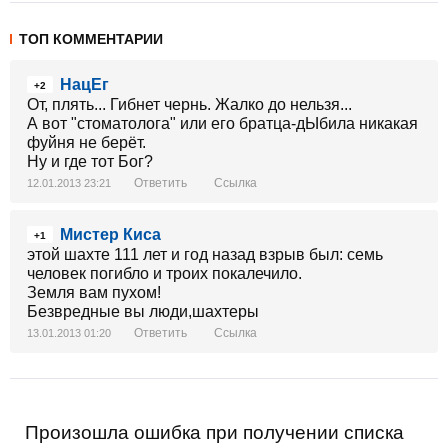
ТОП КОММЕНТАРИИ
НацЕг
+2
От, плять... Гибнет чернь. Жалко до нельзя...
А вот "стоматолога" или его братца-дЫбила никакая
фуйня не берёт.
Ну и где тот Бог?
Ответить
Ссылка
12.01.2013 23:21
Мистер Киса
+1
этой шахте 111 лет и год назад взрыв был: семь
человек погибло и троих покалечило.
Земля вам пухом!
Безвредные вы люди,шахтеры
Ответить
Ссылка
13.01.2013 01:20
Произошла ошибка при получении списка