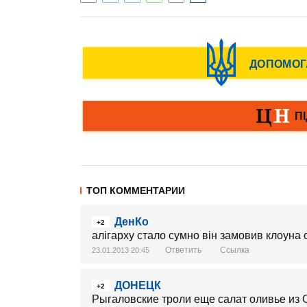
ТОП КОММЕНТАРИИ
ДенКо
+2
алігарху стало сумно він замовив клоуна 
Ответить
Ссылка
23.01.2013 20:45
ДОНЕЦК
+2
Рыгаловские троли еще салат оливье из С