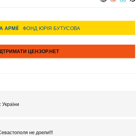
с України
евастополя не доели!!!