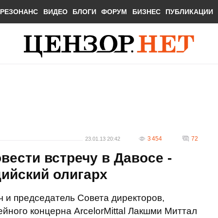
РЕЗОНАНС
ВИДЕО
БЛОГИ
ФОРУМ
БИЗНЕС
ПУБЛИКАЦИИ
3 454
72
23.01.13 20:42
вести встречу в Давосе -
дийский олигарх
 и председатель Совета директоров,
йного концерна ArcelorMittal Лакшми Миттал