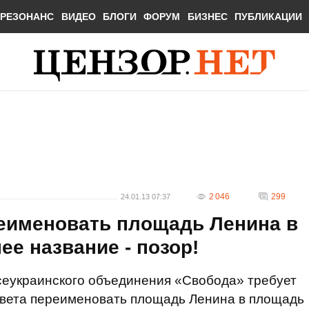
РЕЗОНАНС
ВИДЕО
БЛОГИ
ФОРУМ
БИЗНЕС
ПУБЛИКАЦИИ
2 046
299
24.01.13 07:37
реименовать площадь Ленина в
е название - позор!
сеукраинского объединения «Свобода» требует
овета переименовать площадь Ленина в площадь