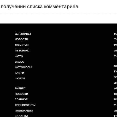
получении списка комментариев.
ЦЕНЗОР.НЕТ
М
НОВОСТИ
У
СОБЫТИЯ
Р
РЕЗОНАНС
А
ФОТО
У
ВИДЕО
О
ФОТОШОПЫ
К
БЛОГИ
З
ФОРУМ
Д
БИЗНЕС
А
НОВОСТИ
П
ГЛАВНОЕ
Р
СПЕЦПРОЕКТЫ
У
ПУБЛИКАЦИИ
А
КОЛОНКИ
Г