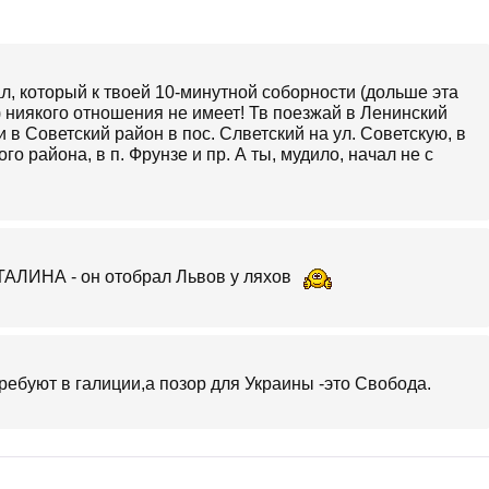
л, который к твоей 10-минутной соборности (дольше эта
) ниякого отношения не имеет! Тв поезжай в Ленинский
 в Советский район в пос. Слветский на ул. Советскую, в
о района, в п. Фрунзе и пр. А ты, мудило, начал не с
АЛИНА - он отобрал Львов у ляхов
ребуют в галиции,а позор для Украины -это Свобода.