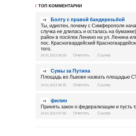
ТОП КОММЕНТАРИИ
Болту с правой бандерезьбой
+2
Ты, идиотен, почему с Симферополя нача
случка не длилась и осталась на бумажке
район в посёлок Ленино на ул. Ленина или
пос. Красногвардейский Красногвардейског
того.
Ответить
Ссылка
24.01.2013 08:28
Сумы за Путина
+2
Площадь во Львове назвать площадью СТ
Ответить
Ссылка
24.01.2013 08:35
филин
+1
Принять закон о федерализации и пусть т
Ответить
Ссылка
24.01.2013 07:46