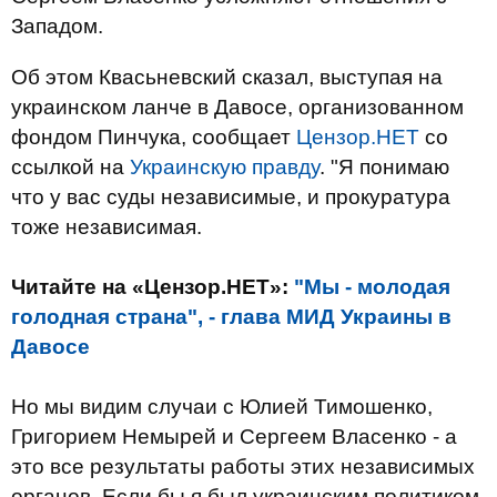
Западом.
Об этом Квасьневский сказал, выступая на
украинском ланче в Давосе, организованном
фондом Пинчука, сообщает
Цензор.НЕТ
со
ссылкой на
Украинскую правду
. "Я понимаю
что у вас суды независимые, и прокуратура
тоже независимая.
Читайте на «Цензор.НЕТ»:
"Мы - молодая
голодная страна", - глава МИД Украины в
Давосе
Но мы видим случаи с Юлией Тимошенко,
Григорием Немырей и Сергеем Власенко - а
это все результаты работы этих независимых
органов. Если бы я был украинским политиком,