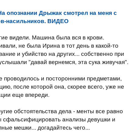
На опознании Дрыжак смотрел на меня с
ов-насильников. ВИДЕО
ие видели. Машина была вся в крови.
вали, не была Ирина в тот день в какой-то
ание и убийство на других... собственно при
услышали "давай вернемся, эта сука живучая".
е проводилось и посторонними предметами,
ию, после которой она, скорее всего, уже не
ации еще впереди.
ругие обстоятельства дела - менты все равно
ы сфальсифицировать анализы девушки и
ные мешки... догадайтесь чего...