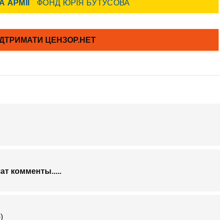
ат комменты.....
)