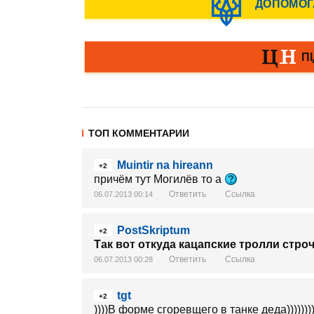
ТОП КОММЕНТАРИИ
Muintir na hireann
+2
причём тут Могилёв то а
Ответить
Ссылка
06.07.2013 00:14
PostSkriptum
+2
Так вот откуда кацапские тролли строч
Ответить
Ссылка
06.07.2013 00:28
tgt
+2
))))В форме сгоревщего в танке деда))))))))