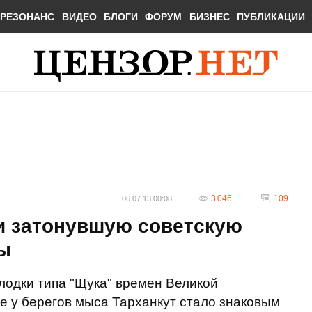
РЕЗОНАНС
ВИДЕО
БЛОГИ
ФОРУМ
БИЗНЕС
ПУБЛИКАЦИИ
3 046
109
06.07.13 00:08
и затонувшую советскую
ы
лодки типа "Щука" времен Великой
е у берегов мыса Тарханкут стало знаковым