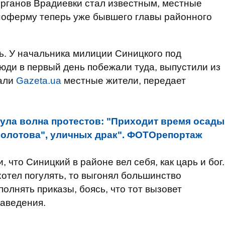
рганов Врадиевки стал известным, местные
ноферму теперь уже бывшего главы районного
сь. У начальника милиции Синицкого под
юди в первый день побежали туда, выпустили из
зали
Gazeta.ua
местные жители, передает
нула волна протестов: "Приходит время осады
Молотова", уличных драк". ФОТОрепортаж
 что Синицкий в районе вел себя, как царь и бог.
 хотел погулять, то выгонял большинство
олнять приказы, боясь, что тот вызовет
заведения.