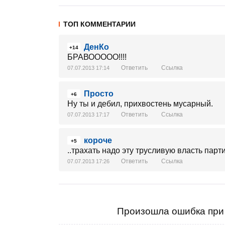
ТОП КОММЕНТАРИИ
ДенКо
+14
БРАВООООО!!!!
Ответить
Ссылка
07.07.2013 17:14
Просто
+6
Ну ты и дебил, прихвостень мусарный.
Ответить
Ссылка
07.07.2013 17:17
короче
+5
..трахать надо эту трусливую власть парт
Ответить
Ссылка
07.07.2013 17:26
Произошла ошибка при 