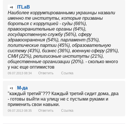
ITLaB
+6
Наиболее коррумпированными украинцы назвали
именно те институты, которые призваны
бороться с коррупцией - суды (66%),
правоохранительные органы (64%),
государственную службу (56%), сферу
здравоохранения (54%), парламент (53%),
политические партии (45%), образовательную
систему (43%), бизнес (36%), военную сферу (28%),
СМИ (22%), религиозные институты (21%),
общественные организации (20%).
- сколько много
у нас еще оптимистов
Ответить
Ссылка
09.07.2013 08:34
М-да
+1
"каждый третий"??? Каждый третий сидит дома, два
- готовы выйти на улицу не с пустыми руками и
применить свои навыки.
Ответить
Ссылка
09.07.2013 08:35