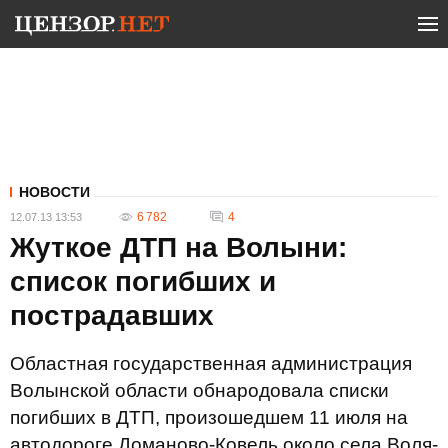
НОВОСТИ
6 782
4
12.07.13 13:53
Жуткое ДТП на Волыни:
список погибших и
пострадавших
Областная государственная администрация
Волынской области обнародовала списки
погибших в ДТП, произошедшем 11 июля на
автодороге Доманово-Ковель около села Воля-