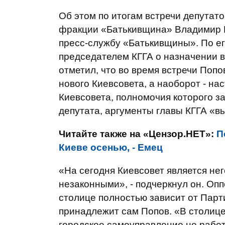
Об этом по итогам встречи депутат
фракции «Батькивщина» Владимир 
пресс-службу «Батькивщины». По ег
председателем КГГА о назначении 
отметил, что во время встречи Попо
нового Киевсовета, а наоборот - на
Киевсовета, полномочия которого з
депутата, аргументы главы КГГА «в
Читайте также на «Цензор.НЕТ»:
П
Киеве осенью, - Емец
«На сегодня Киевсовет является не
незаконными», - подчеркнул он. Оп
столице полностью зависит от Парт
принадлежит сам Попов. «В столице 
городское самоуправление не работ