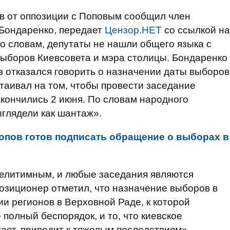
ов от оппозиции с Поповым сообщил член
Бондаренко, передает
Цензор.НЕТ
со ссылкой на
о словам, депутаты не нашли общего языка с
выборов Киевсовета и мэра столицы. Бондаренко
в отказался говорить о назначении даты выборов
стаивал на том, чтобы провести заседание
акончились 2 июня. По словам народного
ыглядели как шантаж».
опов готов подписать обращение о выборах в
гелитимным, и любые заседания являются
позиционер отметил, что назначение выборов в
ии регионов в Верховной Раде, к которой
полный беспорядок, и то, что киевское
ает, приводит к тяжелым последствиям», -