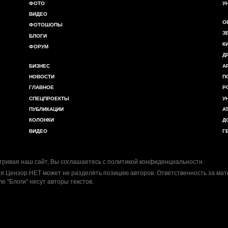
ФОТО
У
ВИДЕО
О
ФОТОШОПЫ
З
БЛОГИ
К
ФОРУМ
Д
БИЗНЕС
А
НОВОСТИ
П
ГЛАВНОЕ
Р
СПЕЦПРОЕКТЫ
У
ПУБЛИКАЦИИ
А
КОЛОНКИ
Д
ВИДЕО
Г
ривая наш сайт, Вы соглашаетесь с
политикой конфиденциальности
.
я Цензор.НЕТ может не разделять позицию авторов. Ответственность за ма
ле "Блоги" несут авторы текстов.