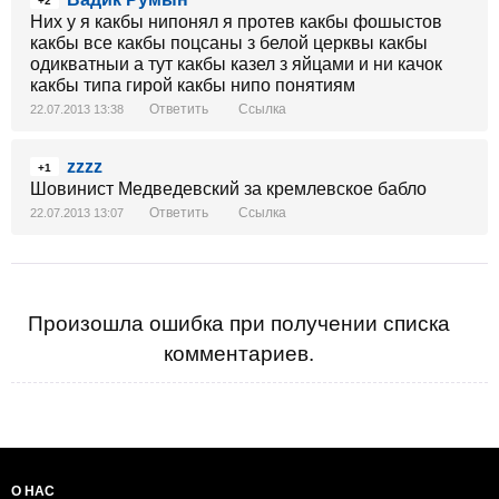
+2
Них у я какбы нипонял я протев какбы фошыстов
какбы все какбы поцсаны з белой церквы какбы
одикватныи а тут какбы казел з яйцами и ни качок
какбы типа гирой какбы нипо понятиям
Ответить
Ссылка
22.07.2013 13:38
zzzz
+1
Шовинист Медведевский за кремлевское бабло
Ответить
Ссылка
22.07.2013 13:07
Произошла ошибка при получении списка
комментариев.
О НАС