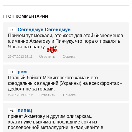
ТОП КОММЕНТАРИИ
Сегендмун Сегендмун
+5
Причем тут москали, это жест для этой бизнесменов
а именно Ахметову и Пинчуку, что пора отправлять
Яныка на свалку.
Ответить
Ссылка
29.07.2013 16:11
рем
+1
Полный бойкот Межигорского хама и его
феодальных владений (Украины) на всех фронтах -
дефолт не за горами.
Ответить
Ссылка
29.07.2013 16:12
пипец
+1
привет Ахметову и другим олигархам..
хватит уже выжимать последние соки из
послевоенной металлургии, вкладывайте в