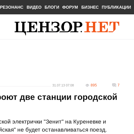
РЕЗОНАНС
ВИДЕО
БЛОГИ
ФОРУМ
БИЗНЕС
ПУБЛИКАЦИИ
895
7
31.07.13 07:08
роют две станции городской
ской электрички "Зенит" на Куреневке и
йская" не будет останавливаться поезд.