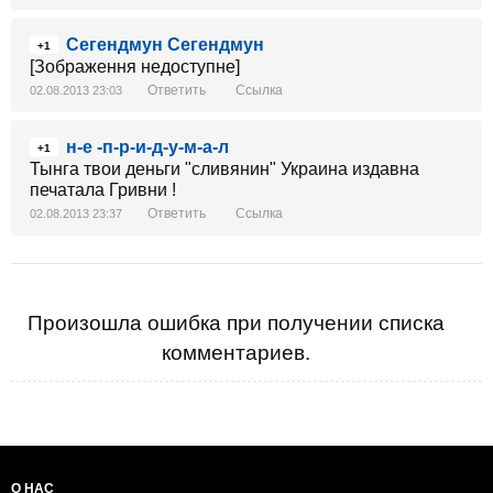
Сегендмун Сегендмун
+1
[Зображення недоступне]
Ответить
Ссылка
02.08.2013 23:03
н-е -п-р-и-д-у-м-а-л
+1
Тынга твои деньги "сливянин" Украина издавна
печатала Гривни !
Ответить
Ссылка
02.08.2013 23:37
Произошла ошибка при получении списка
комментариев.
О НАС