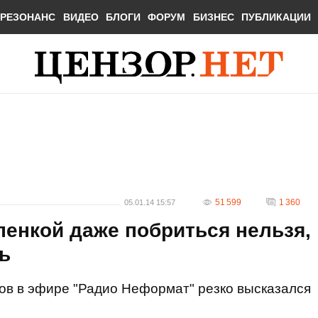
РЕЗОНАНС
ВИДЕО
БЛОГИ
ФОРУМ
БИЗНЕС
ПУБЛИКАЦИИ
51 599
1 360
05.01.14 15:57
пенкой даже побриться нельзя,
ь
в в эфире "Радио Неформат" резко высказался