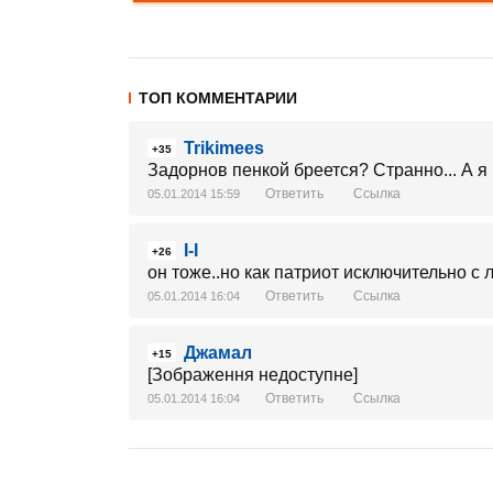
ТОП КОММЕНТАРИИ
Trikimees
+35
Задорнов пенкой бреется? Странно... А я 
Ответить
Ссылка
05.01.2014 15:59
I-I
+26
он тоже..но как патриот исключительно с 
Ответить
Ссылка
05.01.2014 16:04
Джамал
+15
[Зображення недоступне]
Ответить
Ссылка
05.01.2014 16:04