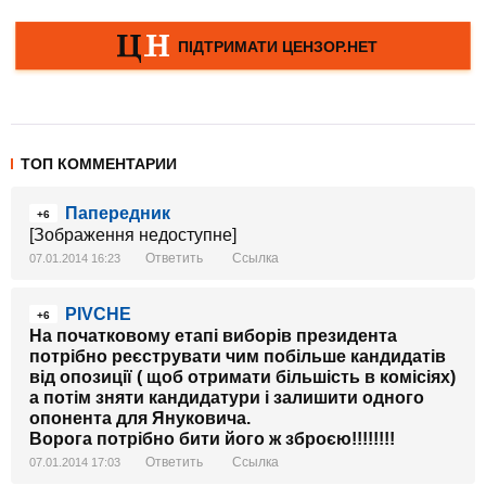
ТОП КОММЕНТАРИИ
Папередник
+6
[Зображення недоступне]
Ответить
Ссылка
07.01.2014 16:23
PIVCHE
+6
На початковому етапі виборів президента
потрібно реєструвати чим побільше кандидатів
від опозиції ( щоб отримати більшість в комісіях)
а потім зняти кандидатури і залишити одного
опонента для Януковича.
Ворога потрібно бити його ж зброєю!!!!!!!!
Ответить
Ссылка
07.01.2014 17:03