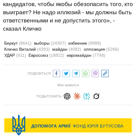
кандидатов, чтобы якобы обезопасить того, кто
выиграет? Не надо иллюзий - мы должны быть
ответственными и не допустить этого», -
сказал Кличко
Беркут
(8641)
выборы
(24307)
избиение
(9988)
Кличко Виталий
(4393)
майдан
(4082)
оппозиция
(5266)
УДАР
(911)
Евросоюз
(18822)
евромайдан
(7748)
ПОДЕЛИТЬСЯ:
Мне нравится
ПОДЫТОЖИТЬ: