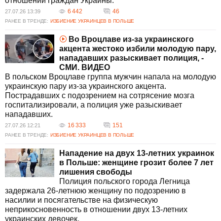
отношении граждан Украины.
6 442
46
27.07.26 13:39
РАНЕЕ В ТРЕНДЕ:
ИЗБИЕНИЕ УКРАИНЦЕВ В ПОЛЬШЕ
Во Вроцлаве из-за украинского
акцента жестоко избили молодую пару,
нападавших разыскивает полиция, -
СМИ. ВИДЕО
В польском Вроцлаве группа мужчин напала на молодую
украинскую пару из-за украинского акцента.
Пострадавших с подозрением на сотрясение мозга
госпитализировали, а полиция уже разыскивает
нападавших.
16 333
151
27.07.26 12:21
РАНЕЕ В ТРЕНДЕ:
ИЗБИЕНИЕ УКРАИНЦЕВ В ПОЛЬШЕ
Нападение на двух 13-летних украинок
в Польше: женщине грозит более 7 лет
лишения свободы
Полиция польского города Легница
задержала 26-летнюю женщину по подозрению в
насилии и посягательстве на физическую
неприкосновенность в отношении двух 13-летних
украинских девочек.