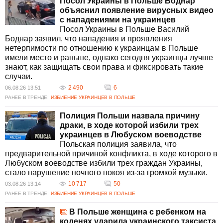
Посол Украины в Польше Боднар
Украине также фиксируются случаи
объяснил появление вирусных видео
применения насилия, связанные как с
с нападениями на украинцев
межличностными конфликтами, так и с
Посол Украины в Польше Василий
превышением полномочий должностными
Боднар заявил, что нападения и проявления
лицами. Ситуация требует активных действий
нетерпимости по отношению к украинцам в Польше
со стороны правоохранительных органов, а
имели место и раньше, однако сегодня украинцы лучше
также привлечения внимания общественности
знают, как защищать свои права и фиксировать такие
к проблемам ксенофобии и национальной
случаи.
ненависти. Международное сообщество
призывает к прозрачности расследований и
2 490
6
06.08.26 13:51
справедливым судебным процессам, чтобы
РАНЕЕ В ТРЕНДЕ:
ИЗБИЕНИЕ УКРАИНЦЕВ В ПОЛЬШЕ
предотвратить повторение подобных
Полиция Польши назвала причину
инцидентов в будущем.
драки, в ходе которой избили трех
Каковы основные причины недавних
украинцев в Любуском воеводстве
избиений украинцев в Польше?
Польская полиция заявила, что
Рост ксенофобских настроений и
предварительной причиной конфликта, в ходе которого в
национальной ненависти в Польше являются
Любуском воеводстве избили трех граждан Украины,
основными причинами недавних нападений на
стало нарушение ночного покоя из-за громкой музыки.
украинцев. Усиление этнических конфликтов
10 717
50
03.08.26 13:14
обостряет положение, требуя международного
РАНЕЕ В ТРЕНДЕ:
ИЗБИЕНИЕ УКРАИНЦЕВ В ПОЛЬШЕ
внимания и вмешательства.
Какие меры принимаются в Украине для
В Польше женщина с ребенком на
предотвращения избиений?
коленях ударила украинского таксиста