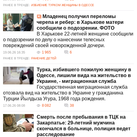
РАНЕЕ В ТРЕНДЕ:
ИЗБИЕНИЕ ТУРКОМ ЖЕНЩИНЫ В ОДЕССЕ
Младенец получил переломы
черепа и ребер: в Харькове матери
сообщили о подозрении. ФОТО
В Харькове 22-летней женщине сообщили
о подозрении по делу о нанесении телесных
повреждений своей новорожденной дочери.
1 965
6
19.06.26 16:35
РАНЕЕ В ТРЕНДЕ:
РАНЕНИЕ ДЕТЕЙ
Турка, избившего пожилую женщину в
Одессе, лишили вида на жительство в
Украине, - миграционная служба
Государственная миграционная служба
отозвала вид на жительство в Украине у гражданина
Турции Йылдыза Угура, 1968 года рождения.
8 082
38
17.06.26 08:08
Смерть после пребывания в ТЦК на
Закарпатье: 29-летний мужчина
скончался в больнице, полиция ведет
расследование