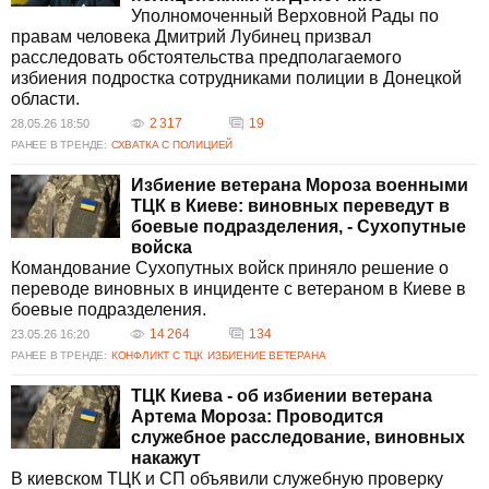
Уполномоченный Верховной Рады по
правам человека Дмитрий Лубинец призвал
расследовать обстоятельства предполагаемого
избиения подростка сотрудниками полиции в Донецкой
области.
2 317
19
28.05.26 18:50
РАНЕЕ В ТРЕНДЕ:
СХВАТКА С ПОЛИЦИЕЙ
Избиение ветерана Мороза военными
ТЦК в Киеве: виновных переведут в
боевые подразделения, - Сухопутные
войска
Командование Сухопутных войск приняло решение о
переводе виновных в инциденте с ветераном в Киеве в
боевые подразделения.
14 264
134
23.05.26 16:20
РАНЕЕ В ТРЕНДЕ:
КОНФЛИКТ С ТЦК
ИЗБИЕНИЕ ВЕТЕРАНА
ТЦК Киева - об избиении ветерана
Артема Мороза: Проводится
служебное расследование, виновных
накажут
В киевском ТЦК и СП объявили служебную проверку