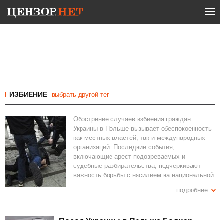
ИЗБИЕНИЕ
выбрать другой тег
Обострение случаев избиения граждан
Украины в Польше вызывает обеспокоенность
как местных властей, так и международных
организаций. Последние события,
включающие арест подозреваемых и
судебные разбирательства, подчеркивают
важность борьбы с насилием на национальной
почве. Среди инцидентов выделяются
подробнее
жестокие нападения на украинские пары,
подростков и даже детей, что подчеркивает
серьезность проблемы. В свою очередь, в