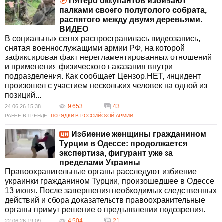
Пятеро оккупантов избивают
палками своего полуголого собрата,
распятого между двумя деревьями.
ВИДЕО
В социальных сетях распространилась видеозапись,
снятая военнослужащими армии РФ, на которой
зафиксирован факт нерегламентированных отношений
и применения физического наказания внутри
подразделения. Как сообщает Цензор.НЕТ, инцидент
произошел с участием нескольких человек на одной из
позиций...
9 653
43
24.06.26 15:38
РАНЕЕ В ТРЕНДЕ:
ПОРЯДКИ В РОССИЙСКОЙ АРМИИ
Избиение женщины гражданином
Турции в Одессе: продолжается
экспертиза, фигурант уже за
пределами Украины
Правоохранительные органы расследуют избиение
украинки гражданином Турции, произошедшее в Одессе
13 июня. После завершения необходимых следственных
действий и сбора доказательств правоохранительные
органы примут решение о предъявлении подозрения.
4 504
21
22.06.26 19:09