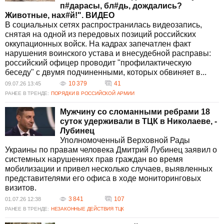
п#дарасы, бл#дь, дождались?
Животные, нах#й!". ВИДЕО
В социальных сетях распространилась видеозапись,
снятая на одной из передовых позиций российских
оккупационных войск. На кадрах запечатлен факт
нарушения воинского устава и внесудебной расправы:
российский офицер проводит "профилактическую
беседу" с двумя подчиненными, которых обвиняет в...
10 379
41
09.07.26 13:45
РАНЕЕ В ТРЕНДЕ:
ПОРЯДКИ В РОССИЙСКОЙ АРМИИ
Мужчину со сломанными ребрами 18
суток удерживали в ТЦК в Николаеве, -
Лубинец
Уполномоченный Верховной Рады
Украины по правам человека Дмитрий Лубинец заявил о
системных нарушениях прав граждан во время
мобилизации и привел несколько случаев, выявленных
представителями его офиса в ходе мониторинговых
визитов.
3 841
107
01.07.26 12:38
РАНЕЕ В ТРЕНДЕ:
НЕЗАКОННЫЕ ДЕЙСТВИЯ ТЦК