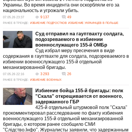
Украины. Во время инцидента они оскорбляли его за
национальность и угрожали убить.
9 137
49
07.05.26 23:37
РАНЕЕ В ТРЕНДЕ:
ИЗБИЕНИЕ ПОДРОСТКОВ
ИЗБИЕНИЕ УКРАИНЦЕВ В ПОЛЬШЕ
Суд отправил на гауптвахту солдата,
подозреваемого в избиении
военнослужащего 155-й ОМБр
Суд избрал меру пресечения в виде
содержания в гауптвахте для солдата, подозреваемого в
избиении военнослужащего 155-й отдельной
механизированной бригады.
3 293
26
07.05.26 22:16
РАНЕЕ В ТРЕНДЕ:
ИЗБИЕНИЕ ВОЕННЫХ
Избиение бойца 155-й бригады: полк
"Скала" открещивается от военного,
задержанного ГБР
425-й отдельный штурмовой полк "Скала"
прокомментировал расследование по факту избиения
военнослужащего 155-й отдельной механизированной
бригады, о котором ранее сообщило СМИ
"Слідство.Інфо". Журналисты заявили, что задержанным