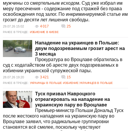
мужчины со смертельным исходом. Суд уже избрал им
инцидентах с избиениями?
меру пресечения - содержание под стражей без права
Осуждённые по делам об избиениях могут
освобождения под залог. По инкриминируемой статье им
столкнуться с серьёзными правовыми
грозит до десяти лет лишения свободы.
последствиями, включая лишение свободы,
4 017
25
29.07.26 15:02
что зависит от тяжести их преступлений и
РАНЕЕ В ТРЕНДЕ:
ИЗБИЕНИЕ В КИЕВЕ
обстоятельств инцидента. Суды определяют
меры наказания в зависимости от вынесенного
Нападение на украинцев в Польше:
обвинительного приговора.
двум подозреваемым грозит арест на
3 месяца
Прокуратура во Вроцлаве обратилась в
суд с ходатайством об аресте двух подозреваемых в
избиении украинской супружеской пары.
3 421
15
28.07.26 19:20
РАНЕЕ В ТРЕНДЕ:
УКРАИНЦЫ В ПОЛЬШЕ
ИЗБИЕНИЕ УКРАИНЦЕВ В ПОЛЬШЕ
Туск призвал Навроцкого
отреагировать на нападение на
украинскую пару во Вроцлаве
Премьер-министр Польши Дональд Туск
после жестокого нападения на украинскую пару во
Вроцлаве заявил, что радикальные группировки
становятся всё смелее, поскольку чувствуют