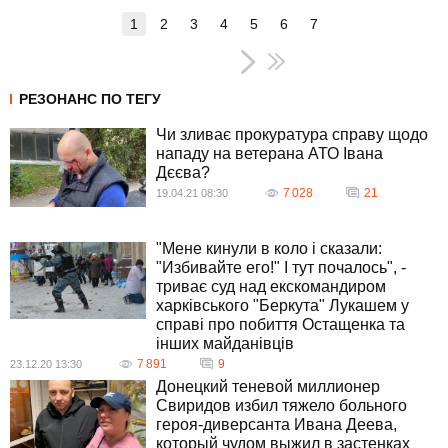
1
2
3
4
5
6
7
РЕЗОНАНС ПО ТЕГУ
Чи зливає прокуратура справу щодо
нападу на ветерана АТО Івана
Дєєва?
7 028
21
19.04.21 08:30
"Мене кинули в коло і сказали:
"Избивайте его!" І тут почалось", -
триває суд над екскомандиром
харківського "Беркута" Лукашем у
справі про побиття Остащенка та
інших майданівців
7 891
9
23.12.20 13:30
Донецкий теневой миллионер
Свиридов избил тяжело больного
героя-диверсанта Ивана Деева,
который чудом выжил в застенках