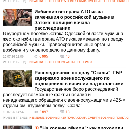
РАНЕЕ В ТРЕНДЕ:
ИЗБИЕНИЕ ВОЕННЫХ 425 ПОЛКА СКАЛА
СМЕРТИ ВОЕННЫХ ПОЛКА С
Избиение ветерана АТО из-за
замечания о российской музыке в
Затоке: полиция начала
расследование
В курортном поселке Затока Одесской области мужчина
жестоко избил ветерана АТО из-за замечания по поводу
российской музыки. Правоохранительные органы
возбудили уголовное дело по данному факту.
6 995
46
10.07.26 22:06
РАНЕЕ В ТРЕНДЕ:
ИЗБИЕНИЕ ВОЕННЫХ
ИЗБИЕНИЕ ВЕТЕРАНА
Расследование по делу "Скалы": ГБР
задержало военнослужащего по
подозрению в насилии над коллегами
Государственное бюро расследований
расследует возможные факты насилия и
ненадлежащего обращения с военнослужащими в 425-м
отдельном штурмовом полку "Скала".
2 897
13
10.07.26 14:54
РАНЕЕ В ТРЕНДЕ:
ИЗБИЕНИЕ ВОЕННЫХ 425 ПОЛКА СКАЛА
СМЕРТИ ВОЕННЫХ ПОЛКА С
"На колени, г#ндон": как проходили