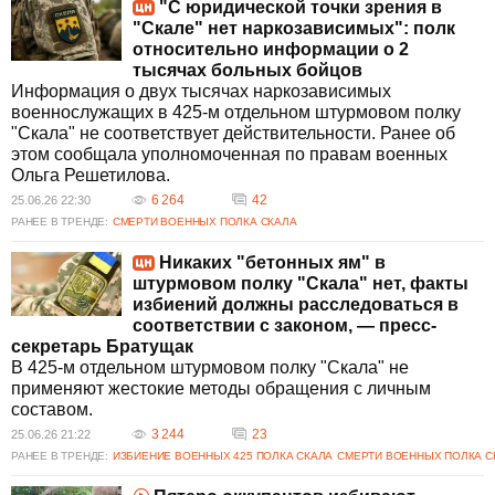
"С юридической точки зрения в
"Скале" нет наркозависимых": полк
относительно информации о 2
тысячах больных бойцов
Информация о двух тысячах наркозависимых
военнослужащих в 425-м отдельном штурмовом полку
"Скала" не соответствует действительности. Ранее об
этом сообщала уполномоченная по правам военных
Ольга Решетилова.
6 264
42
25.06.26 22:30
РАНЕЕ В ТРЕНДЕ:
СМЕРТИ ВОЕННЫХ ПОЛКА СКАЛА
Никаких "бетонных ям" в
штурмовом полку "Скала" нет, факты
избиений должны расследоваться в
соответствии с законом, — пресс-
секретарь Братущак
В 425-м отдельном штурмовом полку "Скала" не
применяют жестокие методы обращения с личным
составом.
3 244
23
25.06.26 21:22
РАНЕЕ В ТРЕНДЕ:
ИЗБИЕНИЕ ВОЕННЫХ 425 ПОЛКА СКАЛА
СМЕРТИ ВОЕННЫХ ПОЛКА С