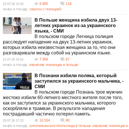
6 485
116
22.07.26 12:42
РАНЕЕ В ТРЕНДЕ:
СХВАТКА С ПОЛИЦИЕЙ
В Польше женщина избила двух 13-
летних украинок из-за украинского
языка, - СМИ
В польском городе Легница полиция
расследует нападение на двух 13-летних украинок,
которых избила неизвестная женщина за то, что они
разговаривали между собой на украинском языке.
7 306
87
21.07.26 15:01
РАНЕЕ В ТРЕНДЕ:
ИЗБИЕНИЕ УКРАИНЦЕВ В ПОЛЬШЕ
В Познани избили поляка, который
заступился за украинского мальчика, -
СМИ
В польском городе Познань трое мужчин
жестоко избили 60-летнего местного жителя после того,
как он заступился за украинского мальчика, которого
оскорбляли в трамвае. В результате нападения
пострадавший частично потерял память.
10 164
80
20.07.26 17:22
РАНЕЕ В ТРЕНДЕ:
АНТИУКРАИНСКАЯ ПРОПАГАНДА В ПОЛЬШЕ
ИЗБИЕНИЕ УКРАИНЦЕВ В