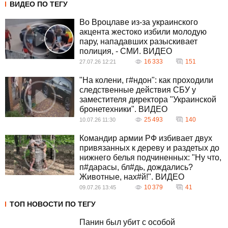
ВИДЕО ПО ТЕГУ
Во Вроцлаве из-за украинского
акцента жестоко избили молодую
пару, нападавших разыскивает
полиция, - СМИ. ВИДЕО
16 333
151
27.07.26 12:21
"На колени, г#ндон": как проходили
следственные действия СБУ у
заместителя директора "Украинской
бронетехники". ВИДЕО
25 493
140
10.07.26 11:30
Командир армии РФ избивает двух
привязанных к дереву и раздетых до
нижнего белья подчиненных: "Ну что,
п#дарасы, бл#дь, дождались?
Животные, нах#й!". ВИДЕО
10 379
41
09.07.26 13:45
ТОП НОВОСТИ ПО ТЕГУ
Панин был убит с особой