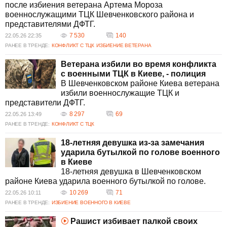
после избиения ветерана Артема Мороза
военнослужащими ТЦК Шевченковского района и
представителями ДФТГ.
7 530
140
22.05.26 22:35
РАНЕЕ В ТРЕНДЕ:
КОНФЛИКТ С ТЦК
ИЗБИЕНИЕ ВЕТЕРАНА
Ветерана избили во время конфликта
с военными ТЦК в Киеве, - полиция
В Шевченковском районе Киева ветерана
избили военнослужащие ТЦК и
представители ДФТГ.
8 297
69
22.05.26 13:49
РАНЕЕ В ТРЕНДЕ:
КОНФЛИКТ С ТЦК
18-летняя девушка из-за замечания
ударила бутылкой по голове военного
в Киеве
18-летняя девушка в Шевченковском
районе Киева ударила военного бутылкой по голове.
10 269
71
22.05.26 10:11
РАНЕЕ В ТРЕНДЕ:
ИЗБИЕНИЕ ВОЕННОГО В КИЕВЕ
Рашист избивает палкой своих