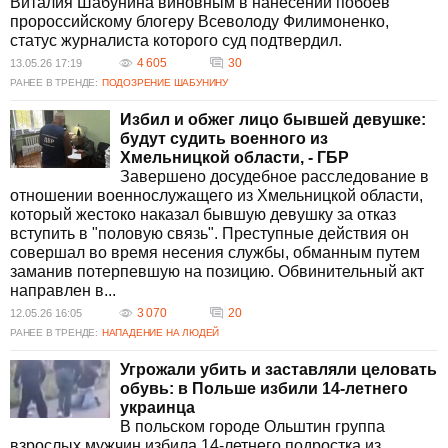
Виталия Шабунина виновным в нанесении побоев
пророссийскому блогеру Всеволоду Филимоненко,
статус журналиста которого суд подтвердил.
4 605
30
13.05.26 17:19
РАНЕЕ В ТРЕНДЕ:
ПОДОЗРЕНИЕ ШАБУНИНУ
Избил и обжег лицо бывшей девушке:
будут судить военного из
Хмельницкой области, - ГБР
Завершено досудебное расследование в
отношении военнослужащего из Хмельницкой области,
который жестоко наказал бывшую девушку за отказ
вступить в "половую связь". Преступные действия он
совершал во время несения службы, обманным путем
заманив потерпевшую на позицию. Обвинительный акт
направлен в...
3 070
20
12.05.26 16:05
РАНЕЕ В ТРЕНДЕ:
НАПАДЕНИЕ НА ЛЮДЕЙ
Угрожали убить и заставляли целовать
обувь: в Польше избили 14-летнего
украинца
В польском городе Ольштин группа
взрослых мужчин избила 14-летнего подростка из