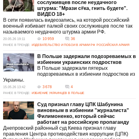
сослуживцев после неудачного
штурма: "Мрази с#ка, гнить будете".
ВИДЕО 18+
В сети появилась видеозапись, на которой российский
военный избивает палкой своих сослуживцев после так
называемого неудачного штурма армии РФ.
10 959
36
20.05.26 19:11
РАНЕЕ В ТРЕНДЕ:
ИЗДЕВАТЕЛЬСТВО И ПОБОИ В АРМИИ РФ
РОССИЙСКАЯ АРМИЯ
В Польше задержали подозреваемых в
избиении украинских подростков
В Польше задержали пятерых
подозреваемых в избиении подростков из
Украины.
3 678
4
15.05.26 13:42
РАНЕЕ В ТРЕНДЕ:
ИЗБИЕНИЕ УКРАИНЦЕВ В ПОЛЬШЕ
Суд признал главу ЦПК Шабунина
виновным в избиении "журналиста"
Филимоненко, который сейчас
работает на российскую пропаганду
Днепровский районный суд Киева признал главу
правления Центра противодействия коррупции (ЦПК)