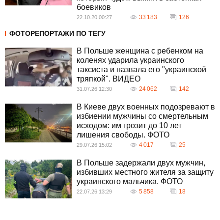
боевиков
33 183
126
22.10.20 00:27
ФОТОРЕПОРТАЖИ ПО ТЕГУ
В Польше женщина с ребенком на
коленях ударила украинского
таксиста и назвала его "украинской
тряпкой". ВИДЕО
24 062
142
31.07.26 12:30
В Киеве двух военных подозревают в
избиении мужчины со смертельным
исходом: им грозит до 10 лет
лишения свободы. ФОТО
4 017
25
29.07.26 15:02
В Польше задержали двух мужчин,
избивших местного жителя за защиту
украинского мальчика. ФОТО
5 858
18
22.07.26 13:29