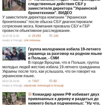
следственные действия СБУ у
заместителя директора "Украинской
бронетехники". ВИДЕО
У заместителя директора компании "Украинская
бронетехника" после обыска СБУ диагностировали
сотрясение мозга. Компания призвала СБУ и ГБР
провести объективное расследование.
25 493
140
10.07.26 11:30
РАНЕЕ В ТРЕНДЕ:
ОПК УКРАИНЫ
Группа молодчиков избила 19-летнего
украинца за разговор на родном языке
в Польше, - СМИ
В городе Вроцлав, что в Польше, группа
молодых людей жестоко избила 19-летнего гражданина
Украины после того, как услышала, что он говорит на
украинском языке.
7 837
80
09.07.26 16:30
РАНЕЕ В ТРЕНДЕ:
ИЗБИЕНИЕ УКРАИНЦЕВ В ПОЛЬШЕ
Командир армии РФ избивает двух
привязанных к дереву и раздетых до
нижнего белья подчиненных: "Ну что,