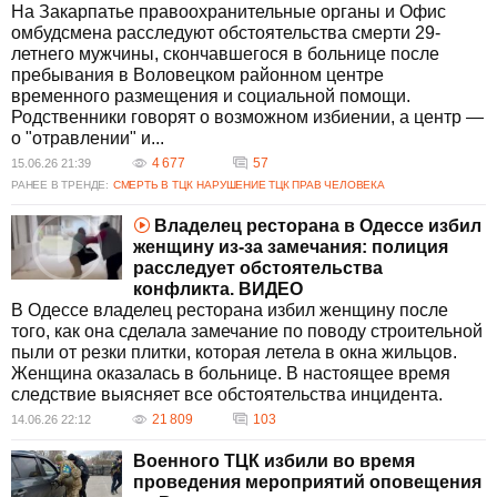
На Закарпатье правоохранительные органы и Офис
омбудсмена расследуют обстоятельства смерти 29-
летнего мужчины, скончавшегося в больнице после
пребывания в Воловецком районном центре
временного размещения и социальной помощи.
Родственники говорят о возможном избиении, а центр —
о "отравлении" и...
4 677
57
15.06.26 21:39
РАНЕЕ В ТРЕНДЕ:
СМЕРТЬ В ТЦК
НАРУШЕНИЕ ТЦК ПРАВ ЧЕЛОВЕКА
Владелец ресторана в Одессе избил
женщину из-за замечания: полиция
расследует обстоятельства
конфликта. ВИДЕО
В Одессе владелец ресторана избил женщину после
того, как она сделала замечание по поводу строительной
пыли от резки плитки, которая летела в окна жильцов.
Женщина оказалась в больнице. В настоящее время
следствие выясняет все обстоятельства инцидента.
21 809
103
14.06.26 22:12
Военного ТЦК избили во время
проведения мероприятий оповещения