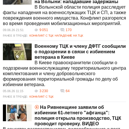
на Волыни: нападавшие задержаны
В Волынской области полиция расследует
факты нападения на военнослужащих ТЦК и СП, а также
повреждения военного имущества. Конфликт разгорелся
во время проведения мобилизационных мероприятий.
9 051
170
09.06.26 21:51
РАНЕЕ В ТРЕНДЕ:
КОНФЛИКТ С ТЦК
НАПАДЕНИЕ НА ТЦК
Военному ТЦК и члену ДФТГ сообщили
о подозрении в связи с избиением
ветерана в Киеве
В Киеве правоохранители сообщили о
подозрении военнослужащему территориального центра
комплектования и члену добровольческого
формирования территориальной громады по делу об
избиении ветерана.
3 230
64
05.06.26 11:15
РАНЕЕ В ТРЕНДЕ:
КОНФЛИКТ С ТЦК
На Ривненщине заявили об
избиении 61-летнего "афганца":
полиция открыла производство, ТЦК
проводит проверку. ВИДЕО