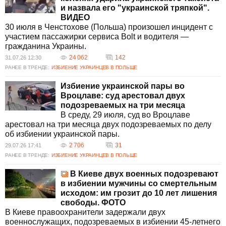
Власти Украины уделяют внимание усилению
и назвала его "украинской тряпкой".
контроля за соблюдением прав граждан и
ВИДЕО
расследованию инцидентов, связанных с
30 июля в Ченстохове (Польша) произошел инцидент с
применением насилия. Проводятся внутренние
участием пассажирки сервиса Bolt и водителя —
проверки, а правоохранительные органы
гражданина Украины.
работают над предотвращением нарушений.
24 062
142
31.07.26 12:30
Как реагирует международное сообщество
РАНЕЕ В ТРЕНДЕ:
ИЗБИЕНИЕ УКРАИНЦЕВ В ПОЛЬШЕ
на рост насилия?
Международные организации, включая
Избиение украинской пары во
агентства по правам человека, выражают
Вроцлаве: суд арестовал двух
обеспокоенность ростом насилия на
подозреваемых на три месяца
национальной почве и призывают к действиям,
В среду, 29 июля, суд во Вроцлаве
направленным на предотвращение
арестовал на три месяца двух подозреваемых по делу
ксенофобии и дискриминации в пострадавших
об избиении украинской пары.
странах.
2 706
31
29.07.26 17:41
Как Польша борется с преступлениями на
РАНЕЕ В ТРЕНДЕ:
ИЗБИЕНИЕ УКРАИНЦЕВ В ПОЛЬШЕ
национальной почве?
Польские власти предпринимают усилия для
В Киеве двух военных подозревают
расследования и наказания виновных в
в избиении мужчины со смертельным
насильственных преступлениях. Активно
исходом: им грозит до 10 лет лишения
ведется работа по выявлению радикальных
свободы. ФОТО
группировок, проводятся судебные
В Киеве правоохранители задержали двух
разбирательства и аресты подозреваемых.
военнослужащих, подозреваемых в избиении 45-летнего
Каковы последствия для осуждённых в