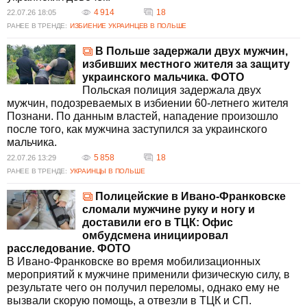
4 914
18
22.07.26 18:05
РАНЕЕ В ТРЕНДЕ:
ИЗБИЕНИЕ УКРАИНЦЕВ В ПОЛЬШЕ
В Польше задержали двух мужчин,
избивших местного жителя за защиту
украинского мальчика. ФОТО
Польская полиция задержала двух
мужчин, подозреваемых в избиении 60-летнего жителя
Познани. По данным властей, нападение произошло
после того, как мужчина заступился за украинского
мальчика.
5 858
18
22.07.26 13:29
РАНЕЕ В ТРЕНДЕ:
УКРАИНЦЫ В ПОЛЬШЕ
Полицейские в Ивано-Франковске
сломали мужчине руку и ногу и
доставили его в ТЦК: Офис
омбудсмена инициировал
расследование. ФОТО
В Ивано-Франковске во время мобилизационных
мероприятий к мужчине применили физическую силу, в
результате чего он получил переломы, однако ему не
вызвали скорую помощь, а отвезли в ТЦК и СП.