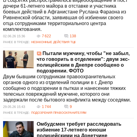
В соцсетях распространилось видеообращение и пост
дочери 61-летнего майора в отставке и участника
боевых действий в Афганистане Руслана Фараона из
Ривненской области, заявившая об избиении своего
отца сотрудниками территориального центра
комплектования.
7 622
138
02.06.26 15:36
РАНЕЕ В ТРЕНДЕ:
НЕЗАКОННЫЕ ДЕЙСТВИЯ ТЦК
Пытали мужчину, чтобы "не забыл,
что говорить в отделении": двум экс-
полицейским в Днепре сообщено о
подозрении. ФОТО
Двум бывшим сотрудникам правоохранительных
органов одного из отделений полиции в г. Днепр
сообщено о подозрении в пытках и нанесении тяжких
телесных повреждений мужчине, которого они
задержали после бытового конфликта между соседями.
1 744
9
29.05.26 15:43
РАНЕЕ В ТРЕНДЕ:
ПОДОЗРЕНИЯ ПРАВООХРАНИТЕЛЯМ
Омбудсмен требует расследовать
избиение 17-летнего юноши
полицейскими на Донетчине