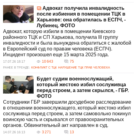
Адвокат получила инвалидность
после избиения в помещении ТЦК в
Харькове: она обратилась в ЕСПЧ, -
Лубинец. ФОТО
Адвокат, которую избили в помещении Киевского
районного ТЦК и СП Харькова, получила III группу
инвалидности и была вынуждена обратиться с жалобой
в Европейский суд по правам человека (ЕСПЧ).
Инцидент произошел еще 15 марта 2025 года.
10 643
75
17.07.26 18:17
РАНЕЕ В ТРЕНДЕ:
КОНФЛИКТ С ТЦК
НАРУШЕНИЕ ТЦК ПРАВ ЧЕЛОВЕКА
Будет судим военнослужащий,
который жестоко избил сослуживца
перед строем, а затем скрылся, - ГБР.
ФОТО
Сотрудники ГБР завершили досудебное расследование
в отношении военнослужащего, который жестоко избил
сослуживца перед строем, а затем самовольно покинул
воинскую часть и скрывался от правоохранительных
органов. Обвинительный акт направлен в суд.
3 271
13
14.07.26 16:13