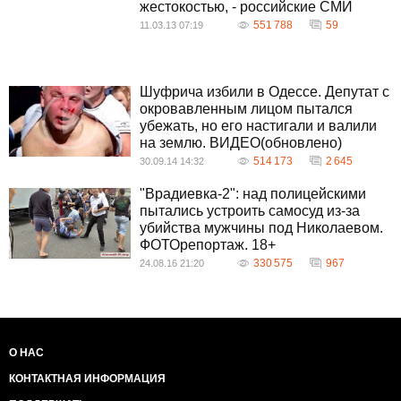
жестокостью, - российские СМИ
551 788
59
11.03.13 07:19
Шуфрича избили в Одессе. Депутат с
окровавленным лицом пытался
убежать, но его настигали и валили
на землю. ВИДЕО(обновлено)
514 173
2 645
30.09.14 14:32
"Врадиевка-2": над полицейскими
пытались устроить самосуд из-за
убийства мужчины под Николаевом.
ФОТОрепортаж. 18+
330 575
967
24.08.16 21:20
О НАС
КОНТАКТНАЯ ИНФОРМАЦИЯ