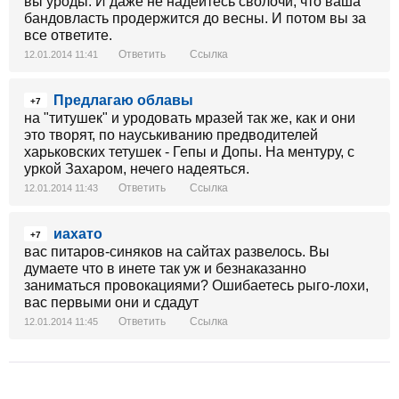
вы уроды. И даже не надейтесь сволочи, что ваша
бандовласть продержится до весны. И потом вы за
все ответите.
Ответить
Ссылка
12.01.2014 11:41
Предлагаю облавы
+7
на "титушек" и уродовать мразей так же, как и они
это творят, по науськиванию предводителей
харьковских тетушек - Гепы и Допы. На ментуру, с
уркой Захаром, нечего надеяться.
Ответить
Ссылка
12.01.2014 11:43
иахато
+7
вас питаров-синяков на сайтах развелось. Вы
думаете что в инете так уж и безнаказанно
заниматься провокациями? Ошибаетесь рыго-лохи,
вас первыми они и сдадут
Ответить
Ссылка
12.01.2014 11:45