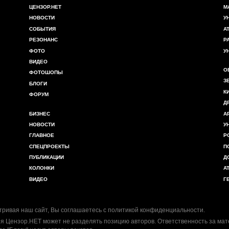
ЦЕНЗОР.НЕТ
М
НОВОСТИ
У
СОБЫТИЯ
А
РЕЗОНАНС
Р
ФОТО
У
ВИДЕО
О
ФОТОШОПЫ
З
БЛОГИ
К
ФОРУМ
Д
БИЗНЕС
А
НОВОСТИ
У
ГЛАВНОЕ
Р
СПЕЦПРОЕКТЫ
П
ПУБЛИКАЦИИ
Д
КОЛОНКИ
А
ВИДЕО
Г
ривая наш сайт, Вы соглашаетесь с
политикой конфиденциальности
.
я Цензор.НЕТ может не разделять позицию авторов. Ответственность за ма