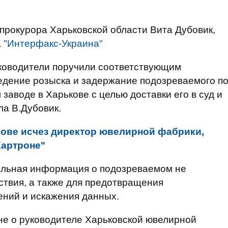
прокурора Харьковской области Вита Дубовик,
а
"Интерфакс-Украина"
ководители поручили соответствующим
дение розыска и задержание подозреваемого п
заводе в Харькове с целью доставки его в суд и
ла В.Дубовик.
ове исчез директор ювелирной фабрики,
Хартроне"
нальная информация о подозреваемом не
ствия, а также для предотвращения
ений и искажения данных.
т не о руководителе Харьковской ювелирной