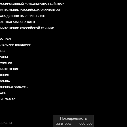
АССИРОВАННЫЙ КОМБИНИРОВАННЫЙ УДАР
НИЧТОЖЕНИЕ РОССИЙСКИХ ОККУПАНТОВ
ТАКА ДРОНОВ НА РЕГИОНЫ РФ
АКЕТНАЯ АТАКА НА КИЕВ
НИЧТОЖЕНИЕ РОССИЙСКОЙ ТЕХНИКИ
БСТРЕЛ
ЕЛЕНСКИЙ ВЛАДИМИР
ИЕВ
РОНЫ
РМИЯ РФ
НИЧТОЖЕНИЕ
ОССИЯ
ОЛЬША
ОНЕЦКАЯ ОБЛАСТЬ
ТАКА
ЕНШТАБ ВС
Посещаемость
териалы
за вчера
660 550