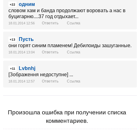
одним
+22
словом хам и банда продолжают воровать а нас в
буцигарню....37 год отдыхает...
Ответить
Ссылка
18.01.2014 12:56
Пусть
+13
они горят синим пламенем! Дебилоиды зашуганные.
Ответить
Ссылка
18.01.2014 13:04
Lvbnhj
+11
[Зображення недоступне] ...
Ответить
Ссылка
18.01.2014 12:57
Произошла ошибка при получении списка
комментариев.