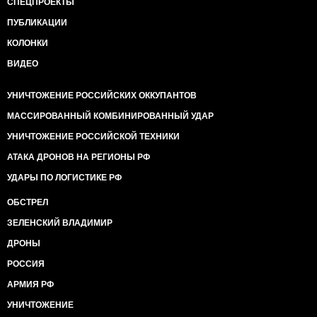
СПЕЦПРОЕКТЫ
ходить, поэтому вы
ПУБЛИКАЦИИ
устраиваете эти дешёвые цирки с «избиениями». В
воскресенье нужно
КОЛОНКИ
собрать «вече», поэтому в пятницу обязательно
нужно, чтобы кого-то
ВИДЕО
«побили». Народ же не фраер и всё видит, уже
ставки ставят, кто в
УНИЧТОЖЕНИЕ РОССИЙСКИХ ОККУПАНТОВ
следующую пятницу будет играть роль «жертвы
МАССИРОВАННЫЙ КОМБИНИРОВАННЫЙ УДАР
режима».
Вы мастера
УНИЧТОЖЕНИЕ РОССИЙСКОЙ ТЕХНИКИ
превращать серьёзные действия в фарс. Вы
АТАКА ДРОНОВ НА РЕГИОНЫ РФ
дискредитировали понятия
«митинг», «восстание», «революция», теперь
УДАРЫ ПО ЛОГИСТИКЕ РФ
принялись за «забастовки».
Вот
ОБСТРЕЛ
чего вы добились в политике за последние два года
ЗЕЛЕНСКИЙ ВЛАДИМИР
(про раньше я вообще
молчу)? Что полезного вы сделали для страны?
ДРОНЫ
Блокировали трибуны?
РОССИЯ
Митинговали? Выступали у Шустера?
Где законопроекты? Где предложения по
АРМИЯ РФ
реформам? Где программы выхода из кризиса? Где
УНИЧТОЖЕНИЕ
планы модернизации промышленности?