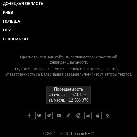
Вы
ДОНЕЦКАЯ ОБЛАСТЬ
говорите, что вы «европейские политики». Но
европейские политики так
КИЕВ
себя не ведут. Они не матерятся публично, как
ПОЛЬША
Кличко. Они не разжигают
ненависть, как Тягнибок. Они не грозят засунуть
ВСУ
морковку в зад
ГЕНШТАБ ВС
журналисту, как Яценюк.
Хотите знать, как ведут себя европейские
политики? Герхард Шрёдер проиграл партийные
Просматривая наш сайт, Вы соглашаетесь с
политикой
выборы в Германии и ушёл из
конфиденциальности
.
политики. Премьер-министр Великобритании после
Редакция Цензор.НЕТ может не разделять позицию авторов.
поражения на выборах его
Ответственность за материалы в разделе "Блоги" несут авторы текстов.
партии ушёл в отставку. Японский премьер-министр
просто зашёл не в тот
храм - и на следующий день ушёл в отставку.
Посещаемость
Вы же, все вместе и
за вчера
673 189
каждый по отдельности, уже понаделали на десяток
за месяц
12 586 370
отставок. Вы - ходячая
гарантия победы Януковича на выборах в 2015 году.
Потому что, как
обычно, народ проголосует не ЗА Януковича, а
ПРОТИВ ВАС (особенно против
© 2004—2026, "Цензор.НЕТ"
Тягнибока с его пещерной ксенофобией,