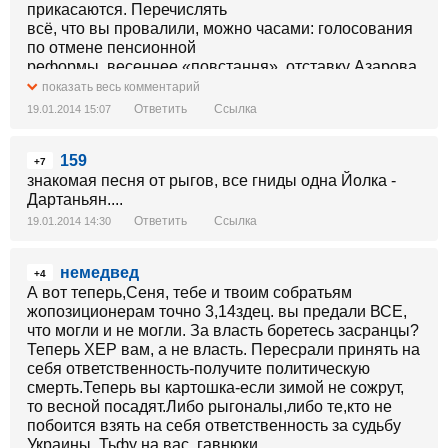
прикасаются. Перечислять
всё, что вы провалили, можно часами: голосования
по отмене пенсионной
реформы, весеннее «повстання», отставку Азарова.
С начала этого вашего
показать весь комментарий
«евромайдана» рейтинг Януковича вырос на 5-6%!
Ответить
Ссылка
19.01.2014 15:07
Это сделали ВЫ!
Потому
159
что на фоне того бардака, который вы развели в
+7
Киеве, Янукович кажется
знакомая песня от рыгов, все гниды одна Йолка -
уже не такой страшной альтернативой. А на фоне
Дартаньян....
вашей тупости его
Ответить
Ссылка
19.01.2014 14:30
собственная тупость уже не так заметна.
Согласитесь, «тупой среди тупых»
немедвед
- это не так уж и страшно.
+4
А вот теперь,Сеня, тебе и твоим собратьям
Если бы не ваши постоянные неудачи, то
жопозиционерам точно 3,14здец. вы предали ВСЕ,
рейтинг Януковича на фоне общего падения
что могли и не могли. За власть боретесь засранцы?
экономики и отсутствия развития
Теперь ХЕР вам, а не власть. Пересрали принять на
тихо падал бы до 2015 года, и к выборам был бы не
себя ответственность-получите политическую
выше, чем у Ющенко к
смерть.Теперь вы картошка-если зимой не сожрут,
концу его президентства. Но нет, вы не можете
то весной посадят.Либо рыгоналы,либо те,кто не
просто подождать,
побоится взять на себя ответственность за судьбу
подчёркивая ошибки правительства - вы подсели на
Украины. Тьфу на вас, гавнюки.
уличные движухи, как на