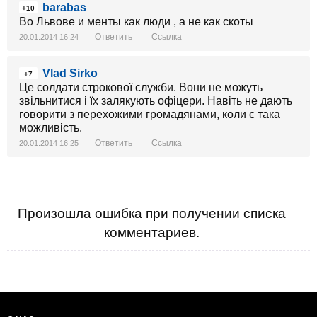
barabas
+10
Во Львове и менты как люди , а не как скоты
Ответить
Ссылка
20.01.2014 16:24
Vlad Sirko
+7
Це солдати строкової служби. Вони не можуть
звільнитися і їх залякують офіцери. Навіть не дають
говорити з перехожими громадянами, коли є така
можливість.
Ответить
Ссылка
20.01.2014 16:25
Произошла ошибка при получении списка
комментариев.