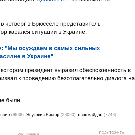
в четверг в Брюсселе представитель
ор касался ситуации в Украине.
у: "Мы осуждаем в самых сильных
асилие в Украине"
 котором президент выразил обеспокоенность в
ризвал к проведению безотлагательно диалога на
не были.
иение
(9988)
Янукович Виктор
(23090)
евромайдан
(7748)
ПОДЫТОЖИТЬ:
Мне нравится