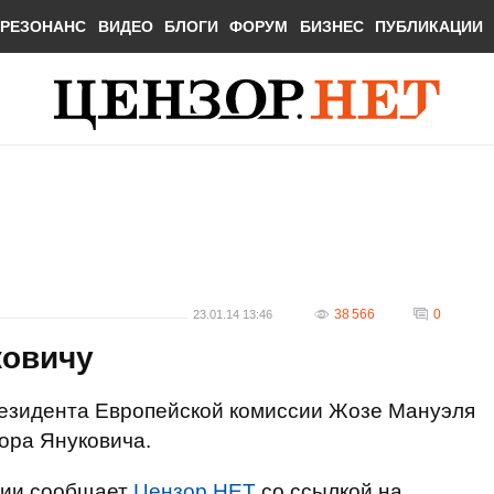
РЕЗОНАНС
ВИДЕО
БЛОГИ
ФОРУМ
БИЗНЕС
ПУБЛИКАЦИИ
38 566
0
23.01.14 13:46
ковичу
езидента Европейской комиссии Жозе Мануэля
ора Януковича.
сии сообщает
Цензор.НЕТ
со ссылкой на