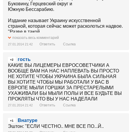
Буковину, Герцевский округ и
Южную Бессарабию.
Издание называет Украину искусственной
страной, которая сейчас может расколоться надвое.
"Разве в такой
ситуации румынское государство не должно
показать весь комментарий
вмешаться, в том числе
Ответить
Ссылка
27.01.2014 21:42
вооруженными силами?" - задаются вопросом
румынские журналисты.
гость
+2
Они приводят пример России, которая, по мнению
КАКИЕ ВЫ ЛИЦЕМЕРЫ ЕВРОСОВЕТЧИКИ А
авторов статьи, точно
ВООБЩЕ ВАМ НА НАС НАПЛЕВАТЬ ВЫ ПРОСТО
будет защищать русских Украины. Поэтому Румыния
НЕ ХОТИТЕ ЧТОБЫ УКРАИНА БЫЛА СИЛЬНАЯ
должна не только не
ВЫ ХОТИТЕ ЧТОБЫ МЫ РАБОТАЛИ У ВАС В
исключать, но даже готовиться к подобному
ЕВРОПЕ МЫЛИ ГОРШКИ ЗА ПРЕСТАРЕЛЫМИ
сценарию, заключает Аdevarul.
УХАЖИВАЛИ БЫ МЫЛИ ПОЛЫ И ВСЕ БУДЬТЕ ВЫ
ПРОКЛЯТЫ ЧТО ВЫ У НАС НАДЕЛАЛИ
Появление таких призывов в центральной прессе
Ответить
Ссылка
27.01.2014 21:42
Румынии может перерасти в
реальную вооруженную интервенцию. Не секрет, что
Внатуре
на территориях
+1
Эштон: "ЕСЛИ ЧЕСТНО.. МНЕ ВСЕ ПО...Й..
Западной Украины местное население