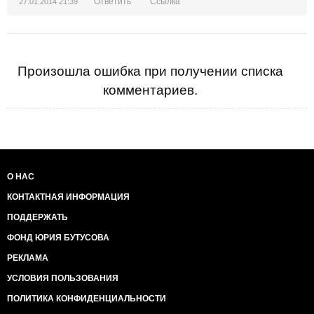
беспрепятственно, на протяжении
Ответить
Ссылка
27.01.2014 21:39
многих лет, получало паспорта Румынии и Венгрии.
Произошла ошибка при получении списка
комментариев.
О НАС
КОНТАКТНАЯ ИНФОРМАЦИЯ
ПОДДЕРЖАТЬ
ФОНД ЮРИЯ БУТУСОВА
РЕКЛАМА
УСЛОВИЯ ПОЛЬЗОВАНИЯ
ПОЛИТИКА КОНФИДЕНЦИАЛЬНОСТИ