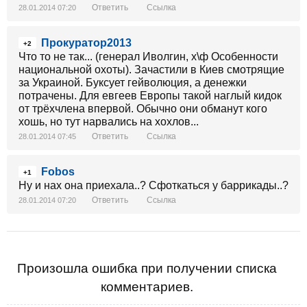
Ответить
Ссылка
28.01.2014 07:20
Прокуратор2013
+2
Что то не так... (генерал Иволгин, х\ф Особенности
национальной охоты). Зачастили в Киев смотрящие
за Украиной. Буксует гейволюция, а денежки
потрачены. Для евгеев Европы такой наглый кидок
от трёхчлена впервой. Обычно они обманут кого
хошь, но тут нарвались на хохлов...
Ответить
Ссылка
28.01.2014 07:45
Fobos
+1
Ну и нах она приехала..? Сфоткаться у баррикады..?
Ответить
Ссылка
28.01.2014 07:20
Произошла ошибка при получении списка
комментариев.