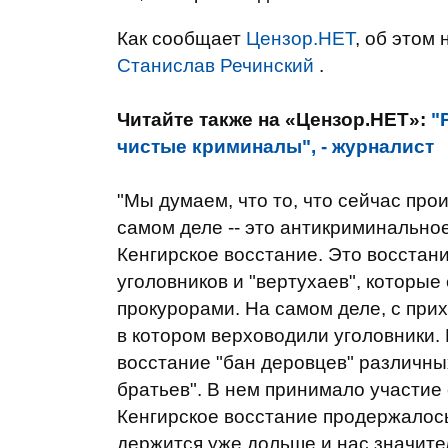
Как сообщает
Цензор.НЕТ
, об этом
Станислав Речинский
.
Читайте также на «Цензор.НЕТ»:
"
чистые криминалы", - журналист
"Мы думаем, что то, что сейчас прои
самом деле -- это антикриминально
Кенгирское восстание. Это восстан
уголовников и "вертухаев", которые
прокурорами. На самом деле, с при
в котором верховодили уголовники. 
восстание "бан деровцев" различн
братьев". В нем принимало участие
Кенгирское восстание продержалось
держится уже дольше и нас значите