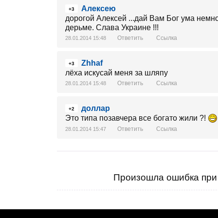
Алексею
+3
дорогой Алексей ...дай Вам Бог ума немно
дерьме. Слава Украине !!!
Ответить
Ссылка
28.01.2014 15:48
Zhhaf
+3
лёха искусай меня за шляпу
Ответить
Ссылка
28.01.2014 15:48
доллар
+2
Это типа позавчера все богато жили ?!
Ответить
Ссылка
28.01.2014 15:47
Произошла ошибка при 