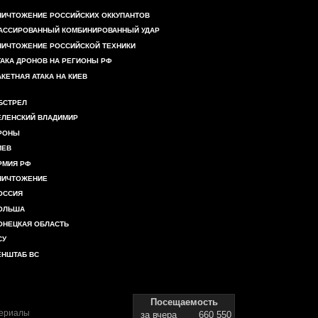
НИЧТОЖЕНИЕ РОССИЙСКИХ ОККУПАНТОВ
АССИРОВАННЫЙ КОМБИНИРОВАННЫЙ УДАР
НИЧТОЖЕНИЕ РОССИЙСКОЙ ТЕХНИКИ
ТАКА ДРОНОВ НА РЕГИОНЫ РФ
АКЕТНАЯ АТАКА НА КИЕВ
БСТРЕЛ
ЕЛЕНСКИЙ ВЛАДИМИР
РОНЫ
ИЕВ
РМИЯ РФ
НИЧТОЖЕНИЕ
ОССИЯ
ОЛЬША
ОНЕЦКАЯ ОБЛАСТЬ
СУ
ЕНШТАБ ВС
Посещаемость
териалы
за вчера
660 550