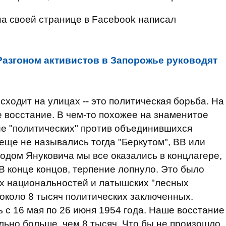
 на своей странице в Facebook написал
Разгоном активистов в Запорожье руководят
сходит на улицах -- это политическая борьба. На
е восстание. В чем-то похожее на знаменитое
ие "политических" против объединившихся
 еще не назывались тогда "Беркутом", ВВ или
ходом Януковича мы все оказались в концлагере,
В конце концов, терпение лопнуло. Это было
ых национальностей и латышских "лесных
 около 8 тысяч политических заключенных.
 с 16 мая по 26 июня 1954 года. Наше восстание
льно больше, чем 8 тысяч. Что бы не произошло