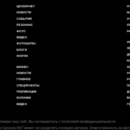
ЦЕНЗОР.НЕТ
У
НОВОСТИ
М
СОБЫТИЯ
У
РЕЗОНАНС
А
ФОТО
Р
ВИДЕО
О
ФОТОШОПЫ
З
БЛОГИ
Д
ФОРУМ
К
БИЗНЕС
А
НОВОСТИ
У
ГЛАВНОЕ
Р
СПЕЦПРОЕКТЫ
П
ПУБЛИКАЦИИ
Д
КОЛОНКИ
В
ВИДЕО
Г
ривая наш сайт, Вы соглашаетесь с
политикой конфиденциальности
.
я Цензор.НЕТ может не разделять позицию авторов. Ответственность за ма