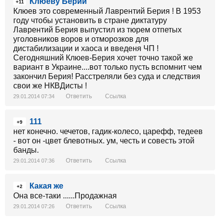
Клюеву Берии
+11
Клюев это современный Лаврентий Берия ! В 1953
году чтобы установить в стране диктатуру
Лаврентий Берия выпустил из тюрем отпетых
уголовников воров и отморозков для
дистабилизации и хаоса и введеня ЧП !
Сегодняшний Клюев-Берия хочет точно такой же
вариант в Украине....вот только пусть вспомнит чем
закончил Берия! Расстреляли без суда и следствия
свои же НКВДисты !
Ответить
Ссылка
29.01.2014 07:34
111
+9
нет конечно. чечетов, гадик-колесо, царефф, тедеев
- вот он -цвет блевотных. ум, честь и совесть этой
банды.
Ответить
Ссылка
29.01.2014 07:36
Какая же
+2
Она все-таки ......Продажная
Ответить
Ссылка
29.01.2014 07:26