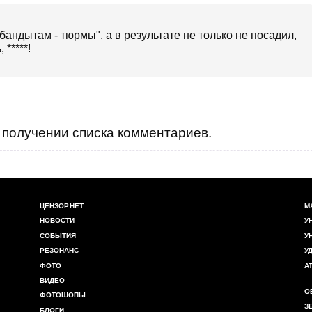
андытам - тюрмы", а в результате не только не посадил,
 *****!
получении списка комментариев.
ЦЕНЗОР.НЕТ
М
НОВОСТИ
У
СОБЫТИЯ
У
РЕЗОНАНС
У
ФОТО
А
ВИДЕО
О
ФОТОШОПЫ
З
БЛОГИ