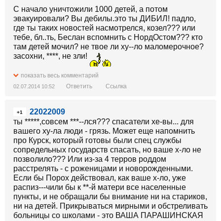
С начало уничтожили 1000 детей, а потом
эвакуировали? Вы дебилы.это ты ДИБИЛ! падло,
где ты таких новостей насмотрелся, козел??? или
тебе, бл..ть, Беслан вспомнить с НордОстом??? кто
там детей мочил? не твое ли ху--ло маломерочное?
засохни, ****, не зли!
показать весь комментарий
Ответить
Ссылка
02.07.2014 10:52
22022009
+1
ты *****,совсем ***--лся??? спасатели хе-вы... для
вашего ху-ла люди - грязь. Может еще напомнить
про Курск, который готовы были спец службы
сопредельных государств спасать, но ваше х-ло не
позволило??? Или из-за 4 терров роддом
расстрелять - с роженицами и новорожденными.
Если бы Порох действовал, как ваше х-ло, уже
распиз---чили бы к **-й матери все населенные
пункты, и не обращали бы внимание ни на стариков,
ни на детей. Прикрываться мирными и обстреливать
больницы со школами - это ВАША ПАРАШИНСКАЯ