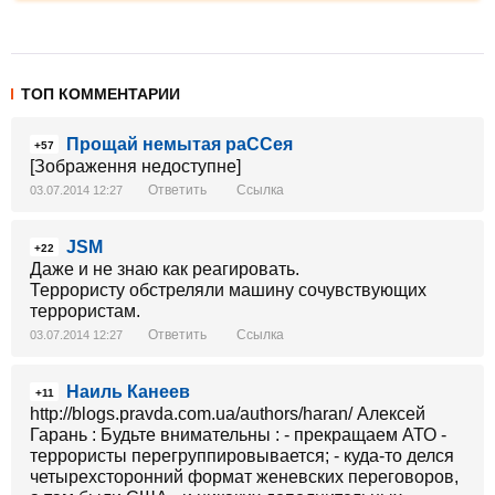
ТОП КОММЕНТАРИИ
Прощай немытая раССея
+57
[Зображення недоступне]
Ответить
Ссылка
03.07.2014 12:27
JSM
+22
Даже и не знаю как реагировать.
Террористу обстреляли машину сочувствующих
террористам.
Ответить
Ссылка
03.07.2014 12:27
Наиль Канеев
+11
http://blogs.pravda.com.ua/authors/haran/ Алексей
Гарань : Будьте внимательны : - прекращаем АТО -
террористы перегруппировывается; - куда-то делся
четырехсторонний формат женевских переговоров,