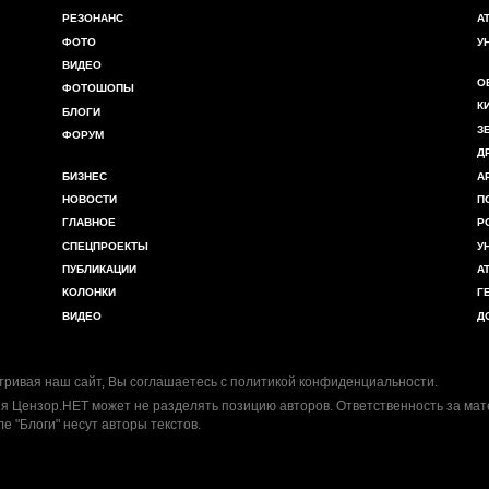
РЕЗОНАНС
А
ФОТО
У
ВИДЕО
О
ФОТОШОПЫ
К
БЛОГИ
З
ФОРУМ
Д
БИЗНЕС
А
НОВОСТИ
П
ГЛАВНОЕ
Р
СПЕЦПРОЕКТЫ
У
ПУБЛИКАЦИИ
А
КОЛОНКИ
Г
ВИДЕО
Д
ривая наш сайт, Вы соглашаетесь с
политикой конфиденциальности
.
я Цензор.НЕТ может не разделять позицию авторов. Ответственность за ма
ле "Блоги" несут авторы текстов.