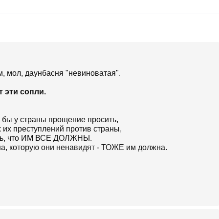
, мол, даунбасня "невиноватая".
т эти сопли.
то бы у страны прощение просить,
х их преступлений против страны,
ять, что ИМ ВСЕ ДОЛЖНЫ.
на, которую они ненавидят - ТОЖЕ им должна.
, паразитируя, всех ненавидя,
о они "не виноваты", и ТРЕБУЯ,