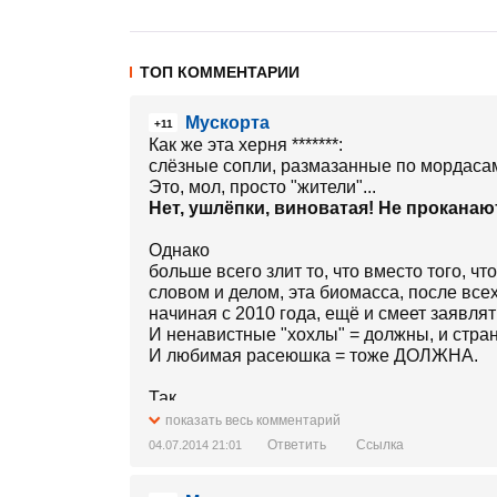
ТОП КОММЕНТАРИИ
Мускорта
+11
Как же эта херня *******:
слёзные сопли, размазанные по мордасам
Это, мол, просто "жители"...
Нет, ушлёпки, виноватая! Не проканаю
Однако
больше всего злит то, что вместо того, ч
словом и делом, эта биомасса, после все
начиная с 2010 года, ещё и смеет заявл
И ненавистные "хохлы" = должны, и стра
И любимая расеюшка = тоже ДОЛЖНА.
Так
и живут, переползают по телу государства
показать весь комментарий
размазывая сопли по мордасам о том, чт
Ответить
Ссылка
04.07.2014 21:01
ТРЕБУЯ, ТРЕБУЯ ШАРЫ.