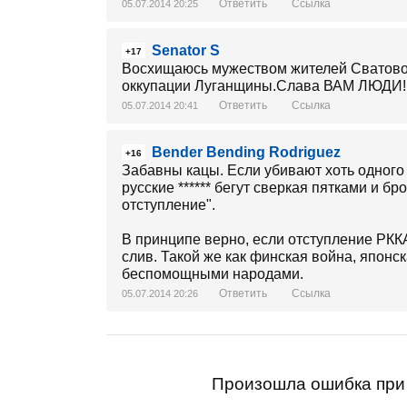
Ответить
Ссылка
05.07.2014 20:25
Senator S
+17
Восхищаюсь мужеством жителей Сватово
оккупации Луганщины.Слава ВАМ ЛЮДИ!
Ответить
Ссылка
05.07.2014 20:41
Bender Bending Rodriguez
+16
Забавны кацы. Если убивают хоть одного у
русские ****** бегут сверкая пятками и б
отступление".
В принципе верно, если отступление РККА
слив. Такой же как финская война, японск
беспомощными народами.
Ответить
Ссылка
05.07.2014 20:26
Произошла ошибка при 