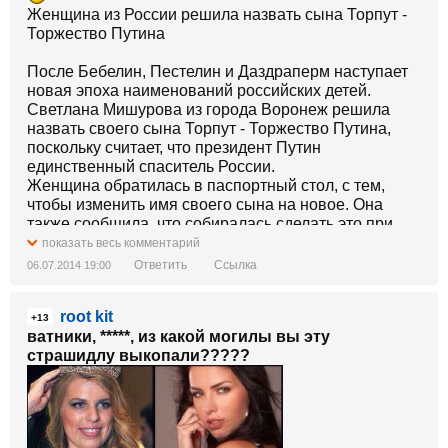
Женщина из России решила назвать сына Торпут -
Торжество Путина
После Бебелин, Пестелин и Даздраперм наступает
новая эпоха наименований российских детей.
Светлана Мишурова из города Воронеж решила
назвать своего сына Торпут - Торжество Путина,
поскольку считает, что президент Путин
единственный спаситель России.
Женщина обратилась в паспортный стол, с тем,
чтобы изменить имя своего сына на новое. Она
также сообщила, что собиралась сделать это при
рождении сына, но ее мама отговорила дочь, считая
показать весь комментарий
Путина исчадием ада. Однако позже, утвердившись
Ответить
Ссылка
06.07.2014 19:00
в православии мама Светланы изменила свое
мнение о Путине на противоположное и теперь
root kit
согласна, чтобы у нее был внучек Торпут.
+13
ватники, *****, из какой могилы вы эту
страшидлу выкопали?????
Это надо же быть такой идиоткой??? )))