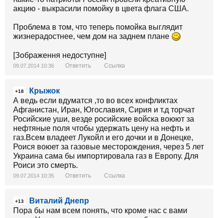
акцию - выкрасили помойку в цвета флага США.
Проблема в том, что теперь помойка выглядит
жизнерадостнее, чем дом на заднем плане
[Зображення недоступне]
Ответить
Ссылка
09.07.2014 10:36
Крыжок
+18
А ведь если вдуматся ,то во всех конфликтах
Афганистан, Иран, Югославия, Сирия и т.д торчат
Росийские уши, везде росийские войска воюют за
нефтяные поля чтобы удержать цену на нефть и
газ.Всем владеет Лукойл и его дочки и в Донецке,
Роися воюет за газовые месторождения, через 5 лет
Украина сама бы импортировала газ в Европу. Для
Роиси это смерть.
Ответить
Ссылка
09.07.2014 10:35
Виталий Днепр
+13
Пора бы нам всем понять, что кроме нас с вами