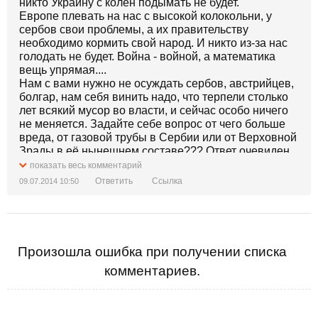
никто Украину с колен подымать не будет.
Европе плевать на нас с высокой колокольни, у
сербов свои проблемы, а их правительству
необходимо кормить свой народ. И никто из-за нас
голодать не будет. Война - войной, а математика
вещь упрямая....
Нам с вами нужно не осуждать сербов, австрийцев,
болгар, нам себя винить надо, что терпели столько
лет всякий мусор во власти, и сейчас особо ничего
не меняется. Задайте себе вопрос от чего больше
вреда, от газовой трубы в Сербии или от Верховной
Зрады в её нынешнем составе??? Ответ очевиден.
Убивает, просто убивает, что и сегодняшняя власть
показать весь комментарий
прикрывшись войной на Донбассе, ничего по сути в
Ответить
Ссылка
09.07.2014 10:50
стране не меняет. Хотя ей в проведении реформ
мешает только танцор, сами знаете чем и какими
размерами...
Произошла ошибка при получении списка
комментариев.