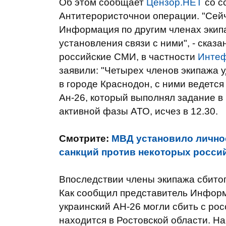
Об этом сообщает
Цензор.НЕТ
со с
Антитерористочнои операции. "Сейч
Информация по другим членах экип
установления связи с ними", - сказ
российские СМИ, в частности
Инте
заявили: "Четырех членов экипажа у
в городе Краснодон, с ними ведется
Ан-26, который выполнял задание в
активной фазы АТО, исчез в 12.30.
Смотрите:
МВД установило личнос
санкций против некоторых росси
Впоследствии члены экипажа сбитог
Как сообщил представитель Инфор
украинский АН-26 могли сбить с ро
находится в Ростовской области. На