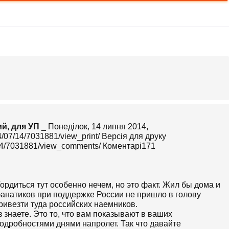
й, для УП
_ Понеділок, 14 липня 2014,
4/07/14/7031881/view_print/ Версія для друку
7/14/7031881/view_comments/ Коментарі171
ордиться тут особенно нечем, но это факт. Жил бы дома и
фанатиков при поддержке России не пришло в голову
ривезти туда российских наемников.
з знаете. Это то, что вам показывают в ваших
одробностями днями напролет. Так что давайте