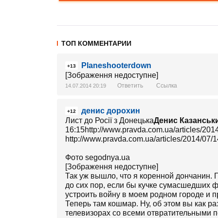
ТОП КОММЕНТАРИИ
Planeshooterdown
+13
[Зображення недоступне]
Ответить
Ссылка
14.07.2014 20:19
денис дорохин
+12
Лист до Росії з Донецька
Денис Казанськи
16:15http://www.pravda.com.ua/articles/201
http://www.pravda.com.ua/articles/2014/0
Фото segodnya.ua
[Зображення недоступне]
Так уж вышло, что я коренной дончанин. Г
до сих пор, если бы кучке сумасшедших 
устроить войну в моем родном городе и п
Теперь там кошмар. Ну, об этом вы как ра
телевизорах со всеми отвратительными п