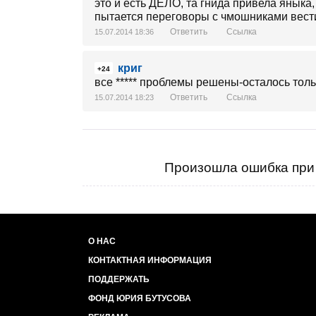
это и есть ДЕЛО, та гнида привела яныка
пытается переговоры с чмошниками вести,
Ответить
Ссылка
15.07.2014 18:36
криг
+24
все ***** проблемы решены-осталось толь
Ответить
Ссылка
15.07.2014 18:23
Произошла ошибка при 
О НАС
КОНТАКТНАЯ ИНФОРМАЦИЯ
ПОДДЕРЖАТЬ
ФОНД ЮРИЯ БУТУСОВА