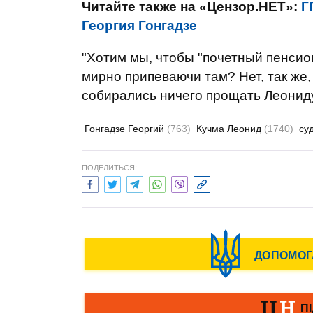
Читайте также на «Цензор.НЕТ»:
Г
Георгия Гонгадзе
"Хотим мы, чтобы "почетный пенсио
мирно припеваючи там? Нет, так же,
собирались ничего прощать Леониду 
Гонгадзе Георгий
(763)
Кучма Леонид
(1740)
су
ПОДЕЛИТЬСЯ: