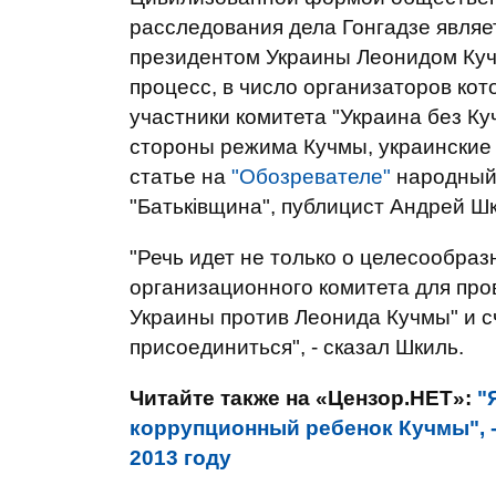
расследования дела Гонгадзе явля
президентом Украины Леонидом Куч
процесс, в число организаторов ко
участники комитета "Украина без К
стороны режима Кучмы, украинские 
статье на
"Обозревателе"
народный 
"Батьківщина", публицист Андрей Ш
"Речь идет не только о целесообраз
организационного комитета для пр
Украины против Леонида Кучмы" и 
присоединиться", - сказал Шкиль.
Читайте также на «Цензор.НЕТ»:
"
коррупционный ребенок Кучмы", 
2013 году