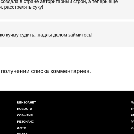
, создала в стране авторитарный строй, а теперь еще
 расстрелять суку!
ко кучму судить...падлы делом займитесь!
получении списка комментариев.
ЦЕНЗОР.НЕТ
М
НОВОСТИ
У
СОБЫТИЯ
А
РЕЗОНАНС
Р
ФОТО
У