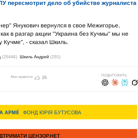
ПУ пересмотрит дело об убийстве журналиста
нер" Янукович вернулся в свое Межигорье,
 как в разгар акции "Украина без Кучмы" мы не
Кучме", - сказал Шкиль.
д
(25446)
Шкиль Андрей
(291)
ПОДЫТОЖИТЬ:
Мне нравится
26