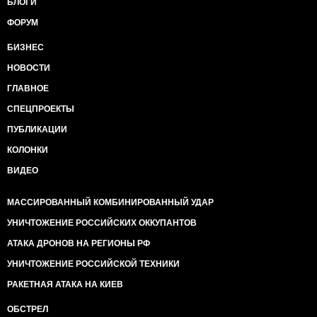
БЛОГИ
расстреляли
украинские солдаты на глазах у
ФОРУМ
матери! Сами подумайте, кому надо нас
БИЗНЕС
поссорить!»
НОВОСТИ
Вот примерный текст сообщения,
ГЛАВНОЕ
который нужно писать россиянам! Не
воспринимайте их как врагов! Они просто
СПЕЦПРОЕКТЫ
обмануты кремлевской пропагандой!
ПУБЛИКАЦИИ
Как можно большему количеству
людей нужно включиться! Максимальный
КОЛОНКИ
репост
будь ласка!!!
ВИДЕО
Слава Украине!
МАССИРОВАННЫЙ КОМБИНИРОВАННЫЙ УДАР
УНИЧТОЖЕНИЕ РОССИЙСКИХ ОККУПАНТОВ
АТАКА ДРОНОВ НА РЕГИОНЫ РФ
УНИЧТОЖЕНИЕ РОССИЙСКОЙ ТЕХНИКИ
РАКЕТНАЯ АТАКА НА КИЕВ
ОБСТРЕЛ