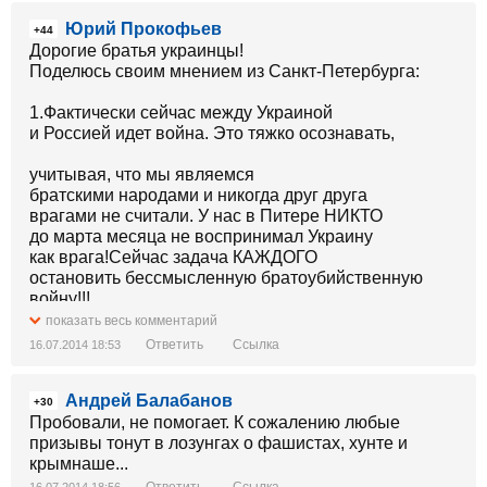
Юрий Прокофьев
+44
Дорогие братья украинцы!
Поделюсь своим мнением из Санкт-Петербурга:
1.Фактически сейчас между Украиной
и Россией идет война. Это тяжко осознавать,
учитывая, что мы являемся
братскими народами и никогда друг друга
врагами не считали. У нас в Питере НИКТО
до марта месяца не воспринимал Украину
как врага!Сейчас задача КАЖДОГО
остановить бессмысленную братоубийственную
войну!!!
Россияне, как и многие жители
показать весь комментарий
востока Украины просто зомбированы и
Ответить
Ссылка
16.07.2014 18:53
обмануты Путинской пропагандой! И все!
Задача каждого украинца донести до них
Андрей Балабанов
правду!
+30
Сделать это можно так- писать
Пробовали, не помогает. К сожалению любые
личные сообщения в соцсетях (вконтакте,
призывы тонут в лозунгах о фашистах, хунте и
одноклассниках, фейсбук, твиттер, Ютуб)
крымнаше...
россиянам и объяснять им ситуацию на