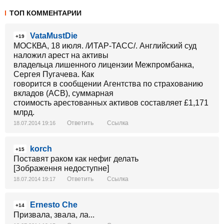
ТОП КОММЕНТАРИИ
VataMustDie
+19
МОСКВА, 18 июля. /ИТАР-ТАСС/. Английский суд
наложил арест на активы
владельца лишенного лицензии Межпромбанка,
Сергея Пугачева. Как
говорится в сообщении Агентства по страхованию
вкладов (АСВ), суммарная
стоимость арестованных активов составляет £1,171
млрд.
Ответить
Ссылка
18.07.2014 19:16
korch
+15
Поставят раком как нефиг делать
[Зображення недоступне]
Ответить
Ссылка
18.07.2014 19:17
Ernesto Che
+14
Призвала, звала, ла...