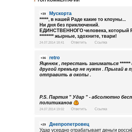
ТОП КОММЕНТАРИИ
Мускорта
+39
*****, в нашей Раде какие то клоуны...
Ни дня без приключений.
ЕДИНСТВЕННОГО человека, который РАБО
******** жырные, здохните, твари!
Ответить
Ссылка
24.07.2014 18:41
retro
+36
Яценюк , перестань заниматься *****
другой премьер не нужен . Прыгай в п
отправить в окопы .
P.S. Партия " Удар " - абсолютно б
политиканов
Ответить
Ссылка
24.07.2014 19:02
Днепропетровец
+29
Удар усердно отрабатывает деньги росси