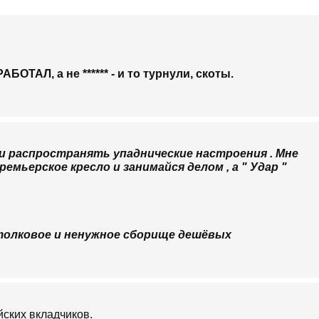
ТАЛ, а не ****** - и то турнули, скоты.
* и распространять упаднические настроения . Мне
ремьерское кресло и занимайся делом , а " Удар "
естолковое и ненужное сборище дешёвых
йских вкладчиков.