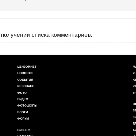
получении списка комментариев.
ЦЕНЗОР.НЕТ
М
НОВОСТИ
У
СОБЫТИЯ
А
РЕЗОНАНС
Р
ФОТО
У
ВИДЕО
О
ФОТОШОПЫ
З
БЛОГИ
К
ФОРУМ
Д
БИЗНЕС
А