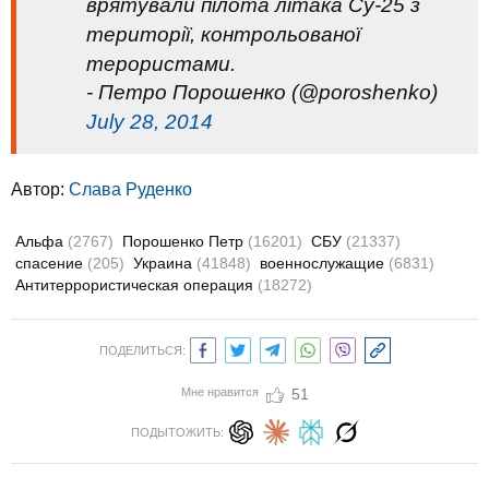
врятували пілота літака Су-25 з
території, контрольованої
терористами.
- Петро Порошенко (@poroshenko)
July 28, 2014
Автор:
Слава Руденко
Альфа
(2767)
Порошенко Петр
(16201)
СБУ
(21337)
спасение
(205)
Украина
(41848)
военнослужащие
(6831)
Антитеррористическая операция
(18272)
ПОДЕЛИТЬСЯ:
Мне нравится
51
ПОДЫТОЖИТЬ: