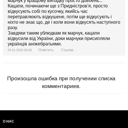
марчук у кращому випадку просто довбень...
Кацапи, починаючи ще з Придністров'я, просто
відкусують собі по кусочку, якийсь час
перетравлюють відкушене, потім ще відкусують і
ніхто не знає що, де і коли вони відкусять наступного
разу.
Завдяки таким ублюдкам як марчук, кацапи
відкусили від України, доки марчуки присипляли
українців аніжебратьями.
Ответить
Ссылка
03.01.2018 09:36
Произошла ошибка при получении списка
комментариев.
О НАС