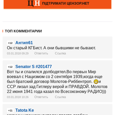
ТОП КОММЕНТАРИИ
Антип61
+12
Он старый КГБист. А они бывшими не бывают.
Ответить
Ссылка
03.01.2018 09:29
Senator S #201477
+12
Вот ты и спалился долбодятел.Во первых Мир
воевал с Нацизмом со 2 сентября 1939,когда еще
был братский договор Молотов-Риббентроп.
и
ССР лизал зад Гитлеру верой и ПРАВДОЙ. Молотов
22 июня 1941 года казал по Всесоюзному РАДИО)))
Ответить
Ссылка
03.01.2018 10:26
Tatota Ke
+11